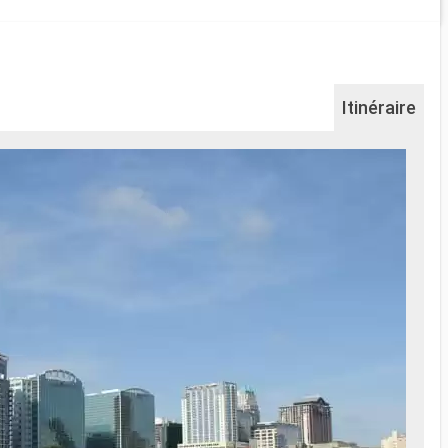
Itinéraire
Na