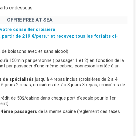
aits ci-dessous :
OFFRE FREE AT SEA
votre conseiller croisière
à partir de
219 €/pers.*
et recevez tous les forfaits ci-
n de boissons avec et sans alcool)
usqu'à 150min par personne ( passager 1 et 2) en fonction de la
ifiant par passager d'une même cabine, connexion limitée à un
s de spécialités
jusqu'à 4 repas inclus (croisières de 2 à 4
 6 jours 2 repas, croisières de 7 à 8 jours 3 repas, croisières de
rédit de 50$/cabine dans chaque port d'escale pour le 1er
ment)
et 4ème passagers
de la même cabine (règlement des taxes