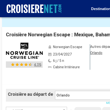
Destinatio
Voir les 55 autres photos
Croisière Norwegian Escape : Mexique, Baham
Autres dépa
Norwegian Escape
Orlando
23/04/2027
6 j / 5 n
4.7/5
Cabine Intérieure
Croisière au départ de
Orlando
ME