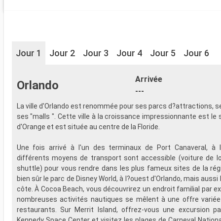
Jour 1
Jour 2
Jour 3
Jour 4
Jour 5
Jour 6
Arrivée
Orlando
---
La ville d'Orlando est renommée pour ses parcs d?attractions, 
ses "malls ". Cette ville à la croissance impressionnante est le
d'Orange et est située au centre de la Floride.
Une fois arrivé à l'un des terminaux de Port Canaveral, à l'
différents moyens de transport sont accessible (voiture de lo
shuttle) pour vous rendre dans les plus fameux sites de la régio
bien sûr le parc de Disney World, à l?ouest d'Orlando, mais aussi 
côte. À Cocoa Beach, vous découvrirez un endroit familial par ex
nombreuses activités nautiques se mêlent à une offre variée
restaurants. Sur Merrit Island, offrez-vous une excursion p
Kennedy Space Center et visitez les plages de Carneval Nation