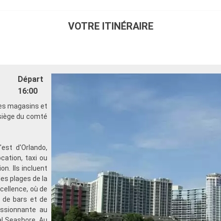
VOTRE ITINÉRAIRE
Départ
16:00
ses magasins et
 siège du comté
est d'Orlando,
cation, taxi ou
n. Ils incluent
les plages de la
cellence, où de
 de bars et de
assionnante au
al Seashore. Au