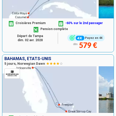
Croisières Premium
-60% sur le 2nd passager
Pension complète
Départ de Tampa
Payez en 4X
dim. 02 avr. 2028
579 €
dès
BAHAMAS, ÉTATS-UNIS
5 jours, Norwegian Dawn