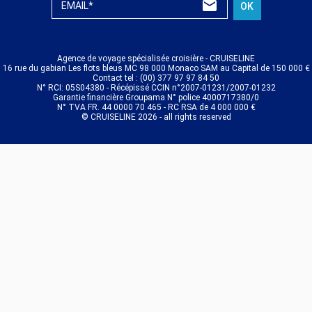
EMAIL*
OK
Agence de voyage spécialisée croisière - CRUISELINE
16 rue du gabian Les flots bleus MC 98 000 Monaco SAM au Capital de 150 000 €
Contact tel : (00) 377 97 97 84 50
N° RCI: 05S04380 - Récépissé CCIN n°2007-01231/2007-01232
Garantie financière Groupama N° police 4000717380/0
N° TVA FR. 44 0000 70 465 - RC RSA de 4 000 000 €
© CRUISELINE 2026 - all rights reserved