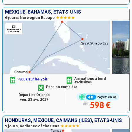
MEXIQUE, BAHAMAS, ÉTATS-UNIS
6 jours, Norwegian Escape
Animations à bord
-300€ sur les vols
exclusives
Pension complète
Départ de Orlando
Payez en 4X
ven. 23 avr. 2027
598 €
dès
HONDURAS, MEXIQUE, CAÏMANS (ÎLES), ÉTATS-UNIS
9 jours, Radiance of the Seas