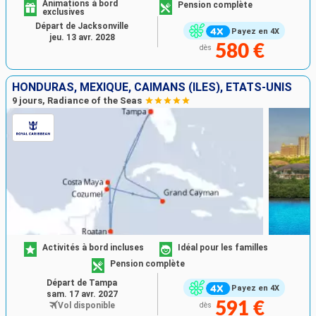
Animations à bord
Pension complète
exclusives
Départ de Jacksonville
Payez en 4X
jeu. 13 avr. 2028
580 €
dès
HONDURAS, MEXIQUE, CAÏMANS (ÎLES), ÉTATS-UNIS
9 jours, Radiance of the Seas
Activités à bord incluses
Idéal pour les familles
Pension complète
Départ de Tampa
Payez en 4X
sam. 17 avr. 2027
591 €
Vol disponible
dès