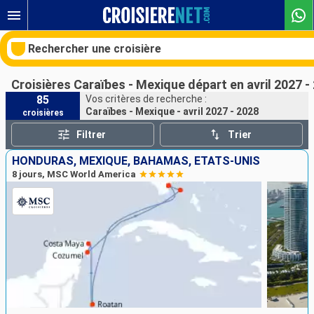
Rechercher une croisière
Croisières Caraïbes - Mexique départ en avril 2027 -
85
Vos critères de recherche :
Caraïbes - Mexique - avril 2027 - 2028
croisières
Nos destinations
Filtrer
Trier
Mois de départ
HONDURAS, MEXIQUE, BAHAMAS, ÉTATS-UNIS
8 jours, MSC World America
Ports
Compagnies
Rechercher