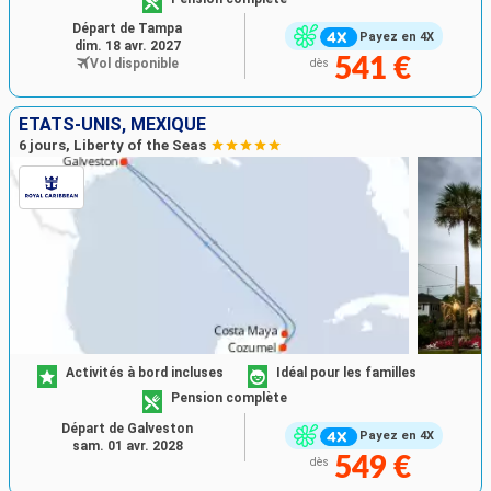
Départ de Tampa
Payez en 4X
dim. 18 avr. 2027
541 €
Vol disponible
dès
ÉTATS-UNIS, MEXIQUE
6 jours, Liberty of the Seas
Activités à bord incluses
Idéal pour les familles
Pension complète
Départ de Galveston
Payez en 4X
sam. 01 avr. 2028
549 €
dès