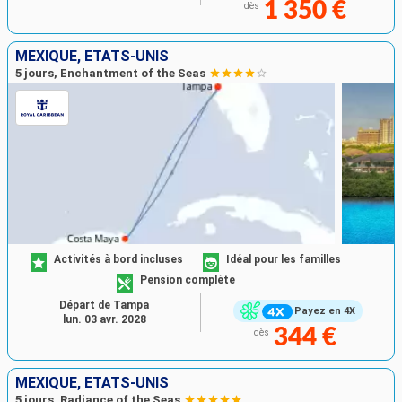
1 350 €
dès
MEXIQUE, ÉTATS-UNIS
5 jours, Enchantment of the Seas
Activités à bord incluses
Idéal pour les familles
Pension complète
Départ de Tampa
Payez en 4X
lun. 03 avr. 2028
344 €
dès
MEXIQUE, ÉTATS-UNIS
5 jours, Radiance of the Seas