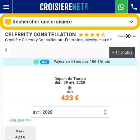
Rechercher une croisière
CELEBRITY CONSTELLATION
Croisière Celebrity Constellation : États-Unis, Mexique au départ de Tampa
+ 14 photos
Nos destinations
Payez en 4 fois dès
106 €
/mois
Mois de départ
Départ de Tampa
dim. 09 avr. 2028
Ports
Compagnies
dès
423 €
Rechercher
avril 2028
MEILLEUR PRIX
9 Avr.
423 €