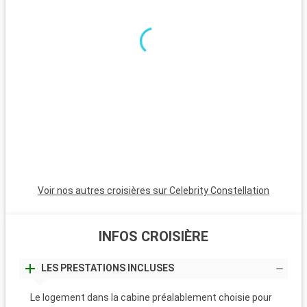
le détour. Les plages de Clearwater, à environ 35 kilomètres,
sont réputées pour leurs eaux claires et leur sable fin. Le parc
national de Myakka River, à environ 100 kilomètres, attire les
amoureux de la nature et les randonneurs. Orlando, à environ
135 kilomètres, est mondialement connu pour ses parcs à
thème, dont Walt Disney World et Universal Studios, offrant
une variété d'activités pour tous les âges.
Voir nos autres croisières sur Celebrity Constellation
INFOS CROISIÈRE
LES PRESTATIONS INCLUSES
Le logement dans la cabine préalablement choisie pour