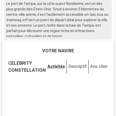
Le port de Tampa, sur la côte ouest floridienne, est un des
plus grands des États-Unis. Situé à environ 3 kilomètres du
centre-ville animé, il est facilement accessible en taxi, bus ou
tramway, offrant un point de départ idéal pour explorer la ville
et ses environs. Le port, niché dans la baie de Tampa, est
parfait pour découvrir une région riche en attractions
naturelles, culturelles et de loisirs.
Que visiter à Tampa ?
VOTRE NAVIRE
Tampa est un mélange vibrant de culture, d'histoire et de
divertissement. Ybor City, le quartier historique cubain, est
CELEBRITY
célèbre pour ses anciennes fabriques de cigares et son
Activités
Descriptif
Avis clients
ambiance nocturne. Le Tampa Riverwalk, longeant la rivière,
CONSTELLATION
relie diverses attractions, dont le Florida Aquarium, et est
parfait pour une promenade détendue. Le Tampa Museum of
Art expose des œuvres d'art moderne et ancien. Pour les
familles, Busch Gardens est un parc d'attractions et animalier
à ne pas manquer.
Que visiter dans les environs ?
Aux alentours de Tampa, de nombreuses destinations valent