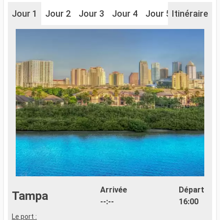
Jour 1
Jour 2
Jour 3
Jour 4
Jour 5
Itinéraire
Arrivée
Départ
Tampa
--:--
16:00
Le port :