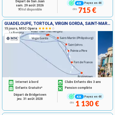
Départ de San Juan
Payez en 4X
sam. 29 août 2026
715 €
Vol disponible
dès
GUADELOUPE, TORTOLA, VIRGIN GORDA, SAINT-MARTIN, MARTINIQUE, ANTIGUA-ET-BARBUDA, RÉPUBLIQUE DOMINICAINE, BARBADE
15 jours, MSC Opera
Internet à bord
Clubs Enfants dès 3 ans
Enfants Gratuits*
Pension complète
Départ de Bridgetown
Payez en 4X
jeu. 31 août 2028
1 130 €
dès