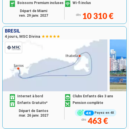
Boissons Premium incluses
Wi-fi inclus
Départ de Miami
10 310 €
dès
ven. 29 janv. 2027
BRÉSIL
4 jours, MSC Divina
Internet à bord
Clubs Enfants dès 3 ans
Enfants Gratuits*
Pension complète
Départ de Santos
Payez en 4X
mar. 26 janv. 2027
463 €
dès