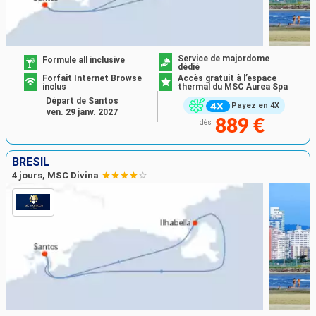
Service de majordome
Formule all inclusive
dédié
Forfait Internet Browse
Accès gratuit à l’espace
inclus
thermal du MSC Aurea Spa
Départ de Santos
Payez en 4X
ven. 29 janv. 2027
889 €
dès
BRÉSIL
4 jours, MSC Divina