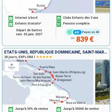
Internet à bord
Clubs Enfants dès 3 ans
Enfants Gratuits*
Pension complète
Départ de Santos
Payez en 4X
sam. 02 janv. 2027
839 €
dès
ÉTATS-UNIS, RÉPUBLIQUE DOMINICAINE, SAINT-MARTIN, GUADELOUPE, PORTO RICO, FRANCE, MARTINIQUE, BARBADE, TRINITÉ-ET-TOBAGO, BRÉSIL
20 jours, EXPLORA I
Jusqu'à 30% de remise
Jusqu'à 3500€ de remise