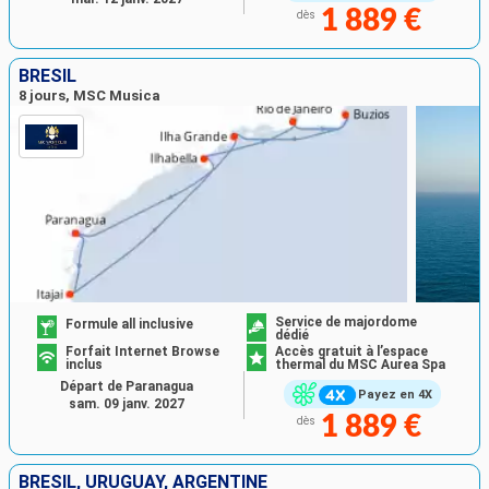
1 889 €
dès
BRÉSIL
8 jours, MSC Musica
Service de majordome
Formule all inclusive
dédié
Forfait Internet Browse
Accès gratuit à l’espace
inclus
thermal du MSC Aurea Spa
Départ de Paranagua
Payez en 4X
sam. 09 janv. 2027
1 889 €
dès
BRÉSIL, URUGUAY, ARGENTINE