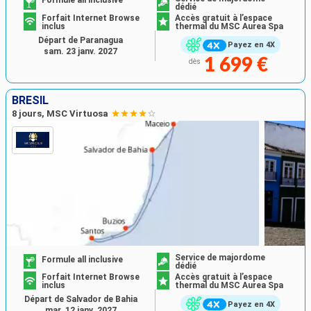
Formule all inclusive
dédié
Forfait Internet Browse
Accès gratuit à l’espace
inclus
thermal du MSC Aurea Spa
Départ de Paranagua
Payez en 4X
sam. 23 janv. 2027
1 699 €
dès
BRÉSIL
8 jours, MSC Virtuosa
Service de majordome
Formule all inclusive
dédié
Forfait Internet Browse
Accès gratuit à l’espace
inclus
thermal du MSC Aurea Spa
Départ de Salvador de Bahia
Payez en 4X
mar. 12 janv. 2027