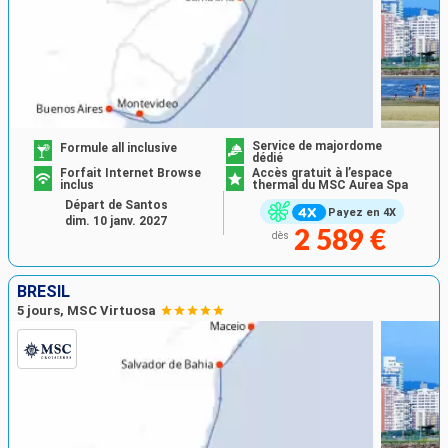
Service de majordome
Formule all inclusive
dédié
Forfait Internet Browse
Accès gratuit à l’espace
inclus
thermal du MSC Aurea Spa
Départ de Santos
Payez en 4X
dim. 10 janv. 2027
2 589 €
dès
BRÉSIL
5 jours, MSC Virtuosa