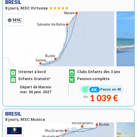
BRÉSIL
8 jours, MSC Virtuosa
Internet à bord
Clubs Enfants dès 3 ans
Enfants Gratuits*
Pension complète
Départ de Maceio
Payez en 4X
mer. 06 janv. 2027
1 039 €
dès
BRÉSIL
8 jours, MSC Musica