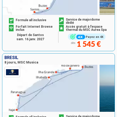
Service de majordome
Formule all inclusive
dédié
Forfait Internet Browse
Accès gratuit à l’espace
inclus
thermal du MSC Aurea Spa
Départ de Santos
Payez en 4X
sam. 16 janv. 2027
1 545 €
dès
BRÉSIL
8 jours, MSC Musica
Service de majordome