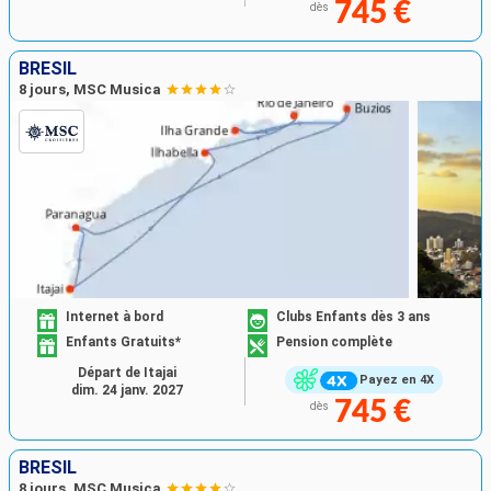
745 €
dès
BRÉSIL
8 jours, MSC Musica
Internet à bord
Clubs Enfants dès 3 ans
Enfants Gratuits*
Pension complète
Départ de Itajai
Payez en 4X
dim. 24 janv. 2027
745 €
dès
BRÉSIL
8 jours, MSC Musica