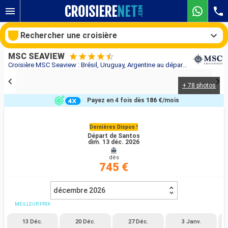
Rechercher une croisière
MSC SEAVIEW
Croisière MSC Seaview : Brésil, Uruguay, Argentine au départ de Santos
+ 78 photos
Nos destinations
Payez en 4 fois dès
186 €
/mois
Mois de départ
Dernières Dispos !
Départ de Santos
Ports
Compagnies
dim. 13 déc. 2026
dès
Rechercher
745 €
décembre 2026
MEILLEUR PRIX
13 Déc.
20 Déc.
27 Déc.
3 Janv.