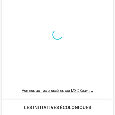
notamment Gonzaga, invitent à la détente sous le soleil
brésilien.
Que visiter dans les environs ?
São Vicente, voisine de Santos, est la ville la plus ancienne du
Brésil et offre un aperçu historique fascinant. Guarujá est
appréciée pour ses superbes plages et ses complexes de
luxe. Le Parc d'État de la Serra do Mar, avec sa forêt
atlantique, est idéal pour les randonnées et l'observation de la
nature. São Paulo, à moins de 100 km, est une métropole
vibrante avec une riche culture, de l'art et une gastronomie
variée.
Voir nos autres croisières sur MSC Seaview
LES INITIATIVES ÉCOLOGIQUES