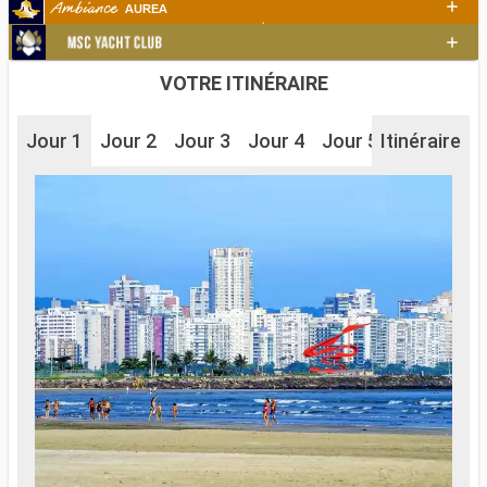
VOTRE ITINÉRAIRE
Jour 1
Jour 2
Jour 3
Jour 4
Jour 5
Itinéraire
Jour 6
J