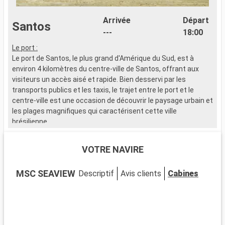
Arrivée
Départ
Santos
---
18:00
Le port :
f
Le port de Santos, le plus grand d'Amérique du Sud, est à
environ 4 kilomètres du centre-ville de Santos, offrant aux
visiteurs un accès aisé et rapide. Bien desservi par les
transports publics et les taxis, le trajet entre le port et le
centre-ville est une occasion de découvrir le paysage urbain et
les plages magnifiques qui caractérisent cette ville
brésilienne.
Que visiter à Santos ?
VOTRE NAVIRE
Santos, ville côtière brésilienne, est célèbre pour son jardin en
bord de mer, le plus long du monde selon le Guinness des
MSC SEAVIEW
Descriptif
Avis clients
Cabines
records. Le centre historique, avec ses bâtiments coloniaux
et l'église du Valongo, est plein de charme. Le Musée du Café,
situé dans l'ancienne Bourse du Café, retrace son histoire au
Brésil. Les amateurs de football apprécieront le stade de Vila
Belmiro, où joue le Santos FC. Les plages de Santos,