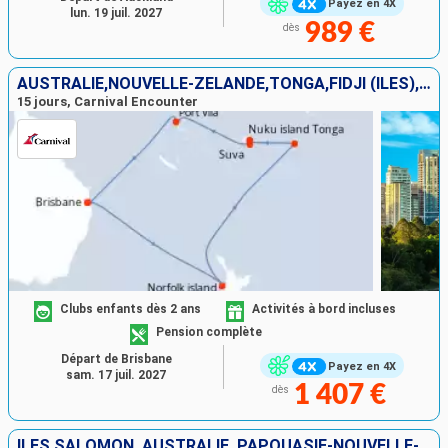
Payez en 4X
lun. 19 juil. 2027
989 €
dès
AUSTRALIE,NOUVELLE-ZÉLANDE,TONGA,FIDJI (ÎLES),VANUATU
15 jours, Carnival Encounter
Clubs enfants dès 2 ans
Activités à bord incluses
Pension complète
Départ de Brisbane
Payez en 4X
sam. 17 juil. 2027
1 407 €
dès
ÎLES SALOMON, AUSTRALIE, PAPOUASIE-NOUVELLE-GUINÉE