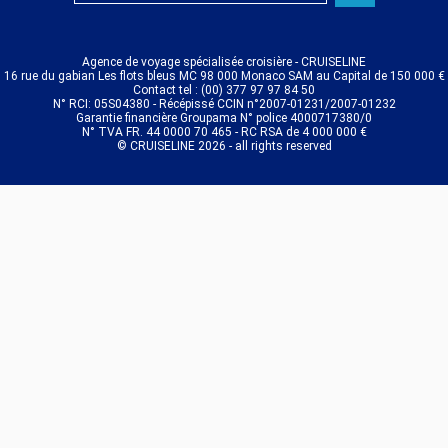
Agence de voyage spécialisée croisière - CRUISELINE
16 rue du gabian Les flots bleus MC 98 000 Monaco SAM au Capital de 150 000 €
Contact tel : (00) 377 97 97 84 50
N° RCI: 05S04380 - Récépissé CCIN n°2007-01231/2007-01232
Garantie financière Groupama N° police 4000717380/0
N° TVA FR. 44 0000 70 465 - RC RSA de 4 000 000 €
© CRUISELINE 2026 - all rights reserved