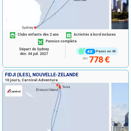
Clubs enfants dès 2 ans
Activités à bord incluses
Pension complète
Départ de Sydney
Payez en 4X
dim. 04 juil. 2027
778 €
dès
FIDJI (ÎLES), NOUVELLE-ZÉLANDE
10 jours, Carnival Adventure