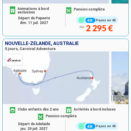
Animations à bord
Pension complète
exclusives
Départ de Papeete
Payez en 4X
dim. 11 juil. 2027
2 295 €
dès
NOUVELLE-ZÉLANDE, AUSTRALIE
5 jours, Carnival Adventure
Clubs enfants dès 2 ans
Activités à bord incluses
Pension complète
Départ de Adelaide
Payez en 4X
jeu. 29 juil. 2027