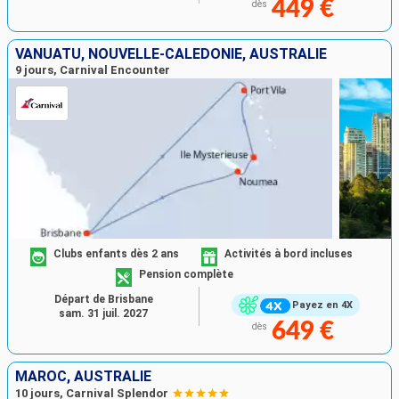
449 €
dès
VANUATU, NOUVELLE-CALÉDONIE, AUSTRALIE
9 jours, Carnival Encounter
Clubs enfants dès 2 ans
Activités à bord incluses
Pension complète
Départ de Brisbane
Payez en 4X
sam. 31 juil. 2027
649 €
dès
MAROC, AUSTRALIE
10 jours, Carnival Splendor