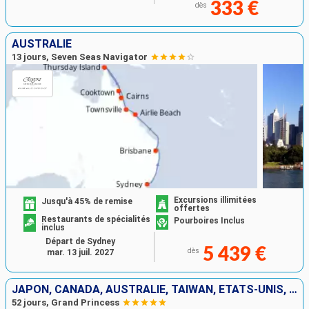
333 €
dès
AUSTRALIE
13 jours, Seven Seas Navigator
Excursions illimitées
Jusqu'à 45% de remise
offertes
Restaurants de spécialités
Pourboires Inclus
inclus
Départ de Sydney
5 439 €
dès
mar. 13 juil. 2027
JAPON, CANADA, AUSTRALIE, TAÏWAN, ÉTATS-UNIS, SINGAPOUR, VIETNAM, CHINE, INDONÉSIE
52 jours, Grand Princess