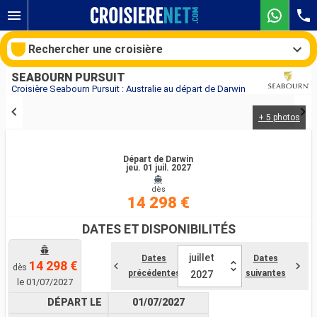
Rechercher une croisière
SEABOURN PURSUIT
Croisière Seabourn Pursuit : Australie au départ de Darwin
+ 5 photos
Nos destinations
Mois de départ
Départ de Darwin
jeu. 01 juil. 2027
dès
Ports
Compagnies
14 298 €
Rechercher
DATES ET DISPONIBILITÉS
juillet
Dates
Dates
14 298 €
dès
précédentes
suivantes
2027
le 01/07/2027
DÉPART LE
01/07/2027