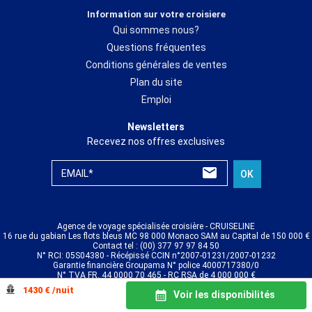
Information sur votre croisiere
Qui sommes nous?
Questions fréquentes
Conditions générales de ventes
Plan du site
Emploi
Newsletters
Recevez nos offres exclusives
EMAIL*
OK
Agence de voyage spécialisée croisière - CRUISELINE
16 rue du gabian Les flots bleus MC 98 000 Monaco SAM au Capital de 150 000 €
Contact tel : (00) 377 97 97 84 50
N° RCI: 05S04380 - Récépissé CCIN n°2007-01231/2007-01232
Garantie financière Groupama N° police 4000717380/0
N° TVA FR. 44 0000 70 465 - RC RSA de 4 000 000 €
© CRUISELINE 2026 - all rights reserved
1430 € /nuit
Voir les disponibilités