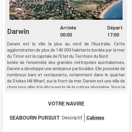
Arrivée
Départ
Darwin
00:00
17:00
Darwin est la ville la plus au nord de l'Australie. Cette
V
agglomération de plus de 140 000 habitants bordée par la mer
du Timor est la capitale de l'Etat du Territoire du Nord.
Isolée de l'ensemble des grandes métropoles australiennes,
Darwin a développé une ambiance particuliàre. Elle possède de
nombreux bars et restaurants, notamment dans le quartier
de Stokes Hill Wharf, sur le front de mer. Darwin est une ville de
choix pour aller à la découverte de la culture aborigène. Vous la
rencontrerez au détour des galeries d'art présentes dans le
quartier commerçant du Smith Street Mall. Une visite du
VOTRE NAVIRE
Museum and Art Gallery of the Northern Territory vous
permettra de connaitre davantage cette culture et l'histoire
SEABOURN PURSUIT
Descriptif
Cabines
multiculturelle de cette région. Le territoire du Nord est réputé
pour ses redoutables crocodiles marins. Pour observer ces
animaux en toute sécurité ainsi que d'autres reptiles