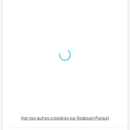
australiens, rendez-vous au Crocosaurus Cove, au coeur du
centre-ville. Si vous disposez d'un peu de temps, allez à la
découverte des espaces naturels alentours. Le parc national
du Litchfield, ses cascades et sa forê tropicale à 1h30 au sud
de la ville vous combleront !
Arrivée
Départ
King george river
12:00
19:00
fr
Voir nos autres croisières sur Seabourn Pursuit