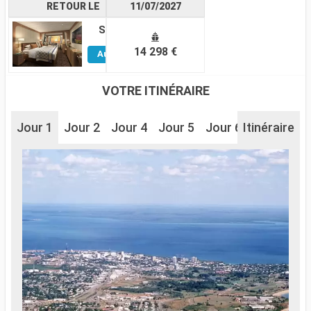
RETOUR LE
11/07/2027
Suite
Voir
14 298 €
Autres
Cabines
VOTRE ITINÉRAIRE
Jour 1
Jour 2
Jour 4
Jour 5
Jour 6
Itinéraire
Jour 7
J