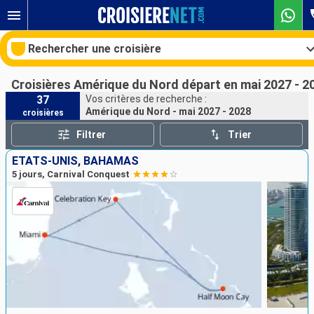
Rechercher une croisière
Croisières Amérique du Nord départ en mai 2027 - 2
37
Vos critères de recherche :
Amérique du Nord - mai 2027 - 2028
croisières
Nos destinations
Filtrer
Trier
Mois de départ
ÉTATS-UNIS, BAHAMAS
5 jours, Carnival Conquest
Ports
Compagnies
Rechercher