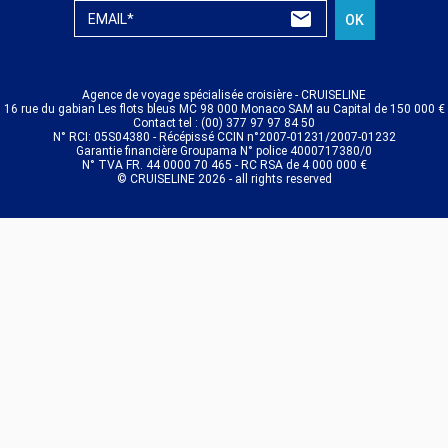
EMAIL*
OK
Agence de voyage spécialisée croisière - CRUISELINE
16 rue du gabian Les flots bleus MC 98 000 Monaco SAM au Capital de 150 000 €
Contact tel : (00) 377 97 97 84 50
N° RCI: 05S04380 - Récépissé CCIN n°2007-01231/2007-01232
Garantie financière Groupama N° police 4000717380/0
N° TVA FR. 44 0000 70 465 - RC RSA de 4 000 000 €
© CRUISELINE 2026 - all rights reserved