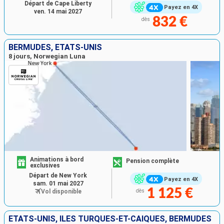
Départ de Cape Liberty
Payez en 4X
ven. 14 mai 2027
832 €
dès
BERMUDES, ÉTATS-UNIS
8 jours, Norwegian Luna
Animations à bord
Pension complète
exclusives
Départ de New York
Payez en 4X
sam. 01 mai 2027
1 125 €
Vol disponible
dès
ÉTATS-UNIS, ÎLES TURQUES-ET-CAÏQUES, BERMUDES