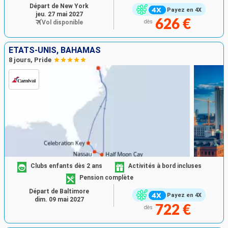
Départ de New York
Payez en 4X
jeu. 27 mai 2027
626 €
Vol disponible
dès
ÉTATS-UNIS, BAHAMAS
8 jours, Pride
Clubs enfants dès 2 ans
Activités à bord incluses
Pension complète
Départ de Baltimore
Payez en 4X
dim. 09 mai 2027
722 €
dès