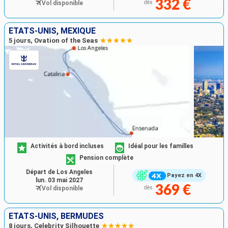
332 €
Vol disponible
dès
ÉTATS-UNIS, MEXIQUE
5 jours, Ovation of the Seas
Activités à bord incluses
Idéal pour les familles
Pension complète
Départ de Los Angeles
Payez en 4X
lun. 03 mai 2027
369 €
Vol disponible
dès
ÉTATS-UNIS, BERMUDES
8 jours, Celebrity Silhouette