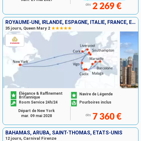
2 269 €
dès
ROYAUME-UNI, IRLANDE, ESPAGNE, ITALIE, FRANCE, ÉTATS-UNIS
35 jours, Queen Mary 2
Élégance & Raffinement
Navire de Légende
Britannique
Room Service 24h/24
Pourboires inclus
Départ de New York
7 360 €
dès
mar. 09 mai 2028
BAHAMAS, ARUBA, SAINT-THOMAS, ÉTATS-UNIS
12 jours, Carnival Firenze