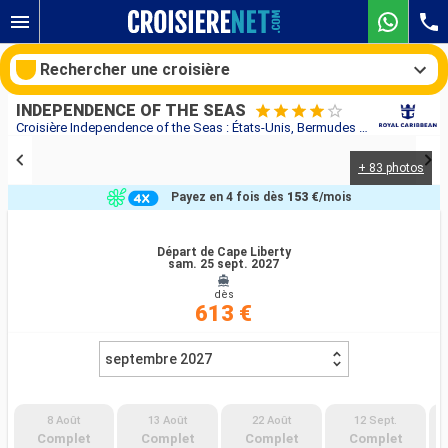
Rechercher une croisière
INDEPENDENCE OF THE SEAS
Croisière Independence of the Seas : États-Unis, Bermudes au départ de Cape Liberty
+ 83 photos
Nos destinations
Payez en 4 fois dès
153 €
/mois
Mois de départ
Départ de Cape Liberty
sam. 25 sept. 2027
Ports
Compagnies
dès
613 €
Rechercher
septembre 2027
8 Août
13 Août
22 Août
12 Sept.
Complet
Complet
Complet
Complet