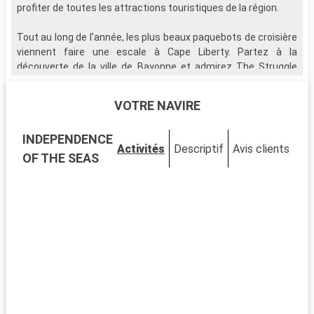
profiter de toutes les attractions touristiques de la région.
Tout au long de l'année, les plus beaux paquebots de croisière
viennent faire une escale à Cape Liberty. Partez à la
découverte de la ville de Bayonne et admirez The Struggle
against Terrorism. Cette surprenante et immense sculpture
moderne est en fait un mémorial du 11 septembre entouré
VOTRE NAVIRE
d'un joli parc verdoyant. Profitez de la proximité avec New York
pour visiter la " grosse pomme ". Ne manquez pas
INDEPENDENCE
l'incontournable Statue de la Liberté pour faire quelques
Activités
Descriptif
Avis clients
Po
photos mémorables, et admirer la plus célèbre vue de la ville,
OF THE SEAS
la Skyline de New York. Cette grande étendue de buildings
entre l'Hudson et l'East River offre un panorama inoubliable.
Partez ensuite à la rencontre des New yorkais dans Central
Park, et partagez quelques moments de la vie quotidienne
avec eux.