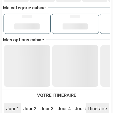
Ma catégorie cabine
Mes options cabine
VOTRE ITINÉRAIRE
Jour 1
Jour 2
Jour 3
Jour 4
Jour 5
Itinéraire
Jour 6