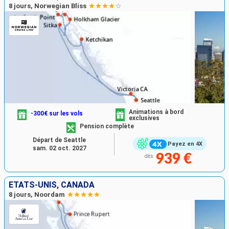
8 jours, Norwegian Bliss
Animations à bord
-300€ sur les vols
exclusives
Pension complète
Départ de Seattle
Payez en 4X
sam. 02 oct. 2027
939 €
dès
ÉTATS-UNIS, CANADA
8 jours, Noordam