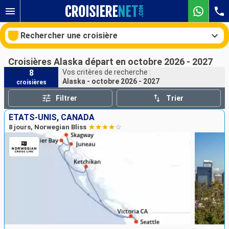
Rechercher une croisière
Croisières Alaska départ en octobre 2026 - 2027
8
Vos critères de recherche :
Alaska - octobre 2026 - 2027
croisières
Nos destinations
Filtrer
Trier
Mois de départ
ÉTATS-UNIS, CANADA
8 jours, Norwegian Bliss
Ports
Compagnies
Rechercher