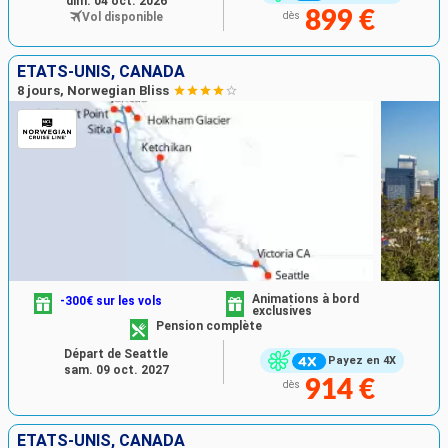
dim. 04 oct. 2026
899 €
Vol disponible
dès
ÉTATS-UNIS, CANADA
8 jours, Norwegian Bliss
Animations à bord
-300€ sur les vols
exclusives
Pension complète
Départ de Seattle
Payez en 4X
sam. 09 oct. 2027
914 €
dès
ÉTATS-UNIS, CANADA