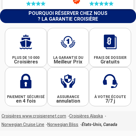
POURQUOI RÉSERVER CHEZ NOUS
? LA GARANTIE CROISIÈRE
PLUS DE 10 000
LA GARANTIE DU
FRAIS DE DOSSIER
Croisières
Meilleur Prix
Gratuits
PAIEMENT SÉCURISÉ
ASSURANCE
À VOTRE ÉCOUTE
en 4 fois
annulation
7/7 j
Croisières www.croisierenet.com
Croisières Alaska
Norwegian Cruise Line
Norwegian Bliss
États-Unis, Canada