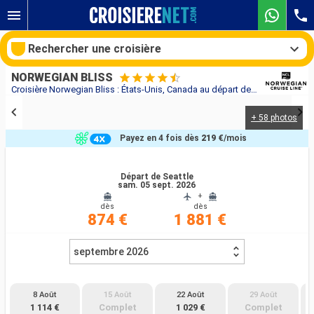
Rechercher une croisière
NORWEGIAN BLISS
Croisière Norwegian Bliss : États-Unis, Canada au départ de Seattle
+ 58 photos
Nos destinations
Payez en 4 fois dès
219 €
/mois
Mois de départ
Départ de Seattle
sam. 05 sept. 2026
Ports
Compagnies
+
dès
dès
874 €
1 881 €
Rechercher
septembre 2026
8 Août
15 Août
22 Août
29 Août
1 114 €
Complet
1 029 €
Complet