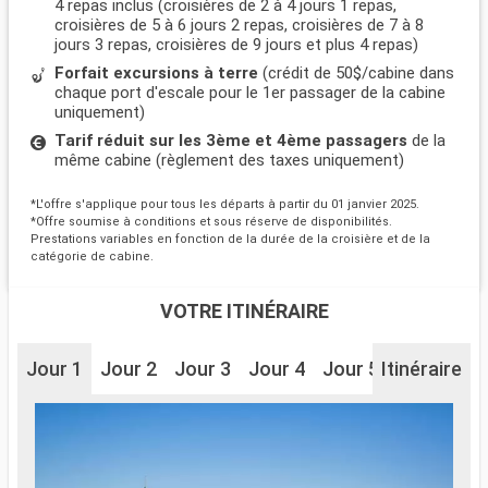
4 repas inclus (croisières de 2 à 4 jours 1 repas,
croisières de 5 à 6 jours 2 repas, croisières de 7 à 8
jours 3 repas, croisières de 9 jours et plus 4 repas)
Forfait excursions à terre
(crédit de 50$/cabine dans
chaque port d'escale pour le 1er passager de la cabine
uniquement)
Tarif réduit sur les 3ème et 4ème passagers
de la
même cabine (règlement des taxes uniquement)
*L'offre s'applique pour tous les départs à partir du 01 janvier 2025.
*Offre soumise à conditions et sous réserve de disponibilités.
Prestations variables en fonction de la durée de la croisière et de la
catégorie de cabine.
VOTRE ITINÉRAIRE
Jour 1
Jour 2
Jour 3
Jour 4
Jour 5
Itinéraire
Jour 6
J