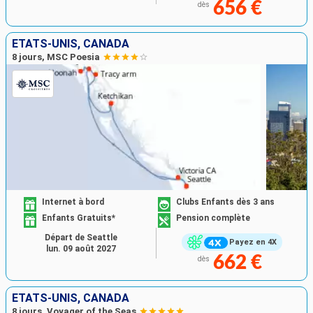
656 €
dès
ÉTATS-UNIS, CANADA
8 jours, MSC Poesia
Internet à bord
Clubs Enfants dès 3 ans
Enfants Gratuits*
Pension complète
Départ de Seattle
Payez en 4X
lun. 09 août 2027
662 €
dès
ÉTATS-UNIS, CANADA
8 jours, Voyager of the Seas