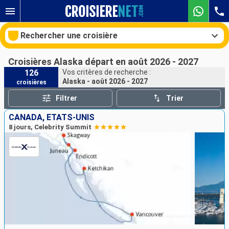
Rechercher une croisière
Croisières Alaska départ en août 2026 - 2027
126
Vos critères de recherche :
Alaska - août 2026 - 2027
croisières
Nos destinations
Filtrer
Trier
Mois de départ
CANADA, ÉTATS-UNIS
8 jours, Celebrity Summit
Ports
Compagnies
Rechercher