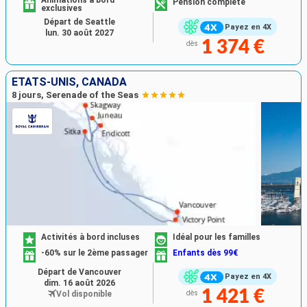
Animations à bord
Pension complète
exclusives
Départ de Seattle
Payez en 4X
lun. 30 août 2027
1 374 €
dès
ÉTATS-UNIS, CANADA
8 jours, Serenade of the Seas
Activités à bord incluses
Idéal pour les familles
-60% sur le 2ème passager
Enfants dès 99€
Départ de Vancouver
Payez en 4X
dim. 16 août 2026
1 421 €
Vol disponible
dès