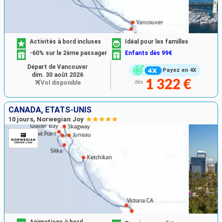
Activités à bord incluses
Idéal pour les familles
-60% sur le 2ème passager
Enfants dès 99€
Départ de Vancouver
Payez en 4X
dim. 30 août 2026
1 322 €
Vol disponible
dès
CANADA, ÉTATS-UNIS
10 jours, Norwegian Joy