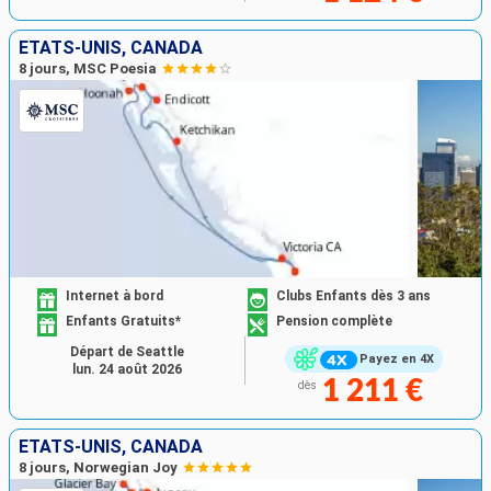
ÉTATS-UNIS, CANADA
8 jours, MSC Poesia
Internet à bord
Clubs Enfants dès 3 ans
Enfants Gratuits*
Pension complète
Départ de Seattle
Payez en 4X
lun. 24 août 2026
1 211 €
dès
ÉTATS-UNIS, CANADA
8 jours, Norwegian Joy