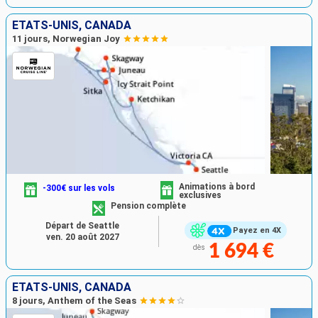
ÉTATS-UNIS, CANADA
11 jours, Norwegian Joy
Animations à bord
-300€ sur les vols
exclusives
Pension complète
Départ de Seattle
Payez en 4X
ven. 20 août 2027
1 694 €
dès
ÉTATS-UNIS, CANADA
8 jours, Anthem of the Seas