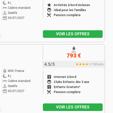
8 j
Activités à bord incluses
Cabine standard
Idéal pour les familles
Seattle
Pension complète
09/07/2027
VOIR LES OFFRES
dès
793 €
4.5/5
158 avis
MSC Poesia
8 j
Internet à bord
Cabine standard
Clubs Enfants dès 3 ans
Seattle
Enfants Gratuits*
05/07/2027
Pension complète
VOIR LES OFFRES