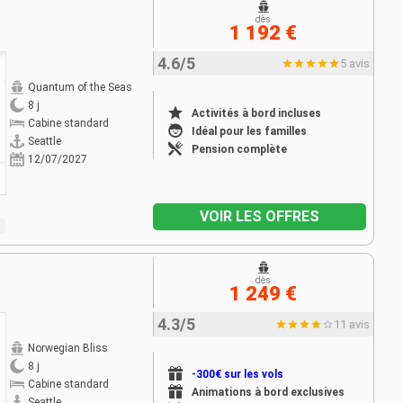
dès
1 192 €
4.6/5
5 avis
Quantum of the Seas
8 j
Activités à bord incluses
Cabine standard
Idéal pour les familles
Seattle
Pension complète
12/07/2027
VOIR LES OFFRES
dès
1 249 €
4.3/5
11 avis
Norwegian Bliss
8 j
-300€ sur les vols
Cabine standard
Animations à bord exclusives
Seattle