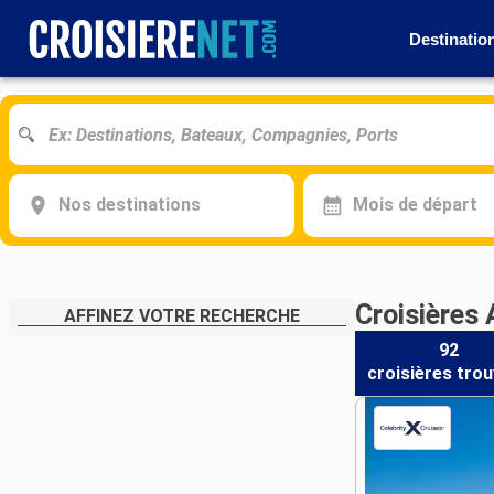
Destinatio
Nos destinations
Mois de départ
Croisières 
AFFINEZ VOTRE RECHERCHE
92
croisières
trou