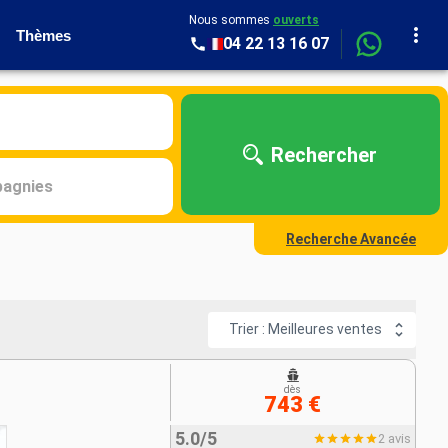
Nous sommes
ouverts
Thèmes
04 22 13 16 07
Rechercher
agnies
Recherche Avancée
Trier : Meilleures ventes
dès
743 €
5.0/5
2 avis