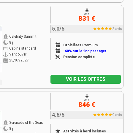
dès
831 €
5.0/5
2 avis
Celebrity Summit
8 j
Croisières Premium
Cabine standard
-60% sur le 2nd passager
Vancouver
Pension complète
25/07/2027
VOIR LES OFFRES
dès
846 €
4.6/5
9 avis
Serenade of the Seas
8 j
Activités à bord incluses