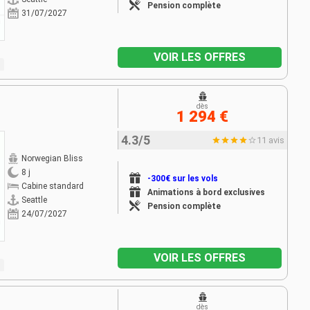
Pension complète
31/07/2027
VOIR LES OFFRES
dès
1 294 €
4.3/5
11 avis
Norwegian Bliss
8 j
-300€ sur les vols
Cabine standard
Animations à bord exclusives
Seattle
Pension complète
24/07/2027
VOIR LES OFFRES
dès