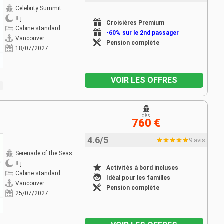
Celebrity Summit
8 j
Croisières Premium
Cabine standard
-60% sur le 2nd passager
Vancouver
Pension complète
18/07/2027
VOIR LES OFFRES
dès
760 €
4.6/5
9 avis
Serenade of the Seas
8 j
Activités à bord incluses
Cabine standard
Idéal pour les familles
Vancouver
Pension complète
25/07/2027