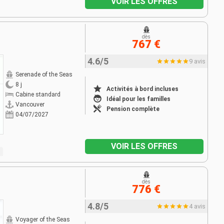
VOIR LES OFFRES
dès
767 €
4.6/5
9 avis
Serenade of the Seas
8 j
Activités à bord incluses
Cabine standard
Idéal pour les familles
Vancouver
Pension complète
04/07/2027
VOIR LES OFFRES
dès
776 €
4.8/5
4 avis
Voyager of the Seas