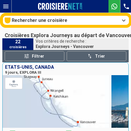
Rechercher une croisière
Croisières Explora Journeys au départ de Vancouve
22
Vos critères de recherche :
Explora Journeys - Vancouver
croisières
Nos destinations
Filtrer
Trier
Mois de départ
ÉTATS-UNIS, CANADA
9 jours, EXPLORA III
Ports
Compagnies
Rechercher