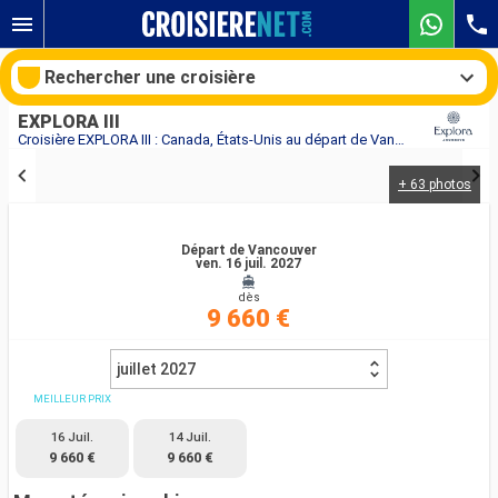
Rechercher une croisière
EXPLORA III
Croisière EXPLORA III : Canada, États-Unis au départ de Vancouver
+ 63 photos
Nos destinations
Mois de départ
Départ de Vancouver
ven. 16 juil. 2027
dès
Ports
Compagnies
9 660 €
Rechercher
juillet 2027
MEILLEUR PRIX
16 Juil.
14 Juil.
9 660 €
9 660 €