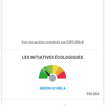
renommée pour ses pistes de ski et ses chemins de
randonnée. Les îles du Golfe, accessibles en ferry, sont idéales
pour une immersion dans un environnement côtier paisible. La
route Sea-to-Sky Highway, qui mène à Squamish et Whistler,
offre des panoramas impressionnants de fjords, montagnes
et océan.
Voir nos autres croisières sur EXPLORA III
LES INITIATIVES ÉCOLOGIQUES
GREEN SCORE A
Voir plus