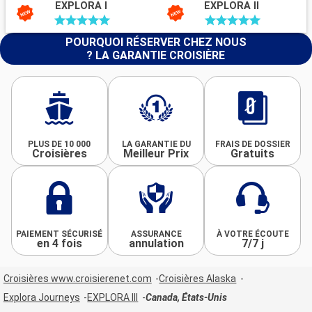
EXPLORA I
EXPLORA II
POURQUOI RÉSERVER CHEZ NOUS
? LA GARANTIE CROISIÈRE
PLUS DE 10 000
LA GARANTIE DU
FRAIS DE DOSSIER
Croisières
Meilleur Prix
Gratuits
PAIEMENT SÉCURISÉ
ASSURANCE
À VOTRE ÉCOUTE
en 4 fois
annulation
7/7 j
Croisières www.croisierenet.com
Croisières Alaska
Explora Journeys
EXPLORA III
Canada, États-Unis