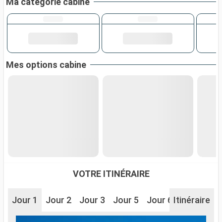
Ma catégorie cabine
Mes options cabine
VOTRE ITINÉRAIRE
Jour 1
Jour 2
Jour 3
Jour 5
Jour 6
Itinéraire
Jour 7
J