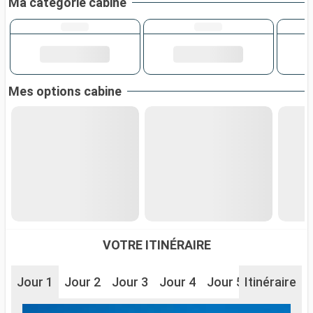
Ma catégorie cabine
Mes options cabine
VOTRE ITINÉRAIRE
Jour 1
Jour 2
Jour 3
Jour 4
Jour 5
Itinéraire
Jour 6
J