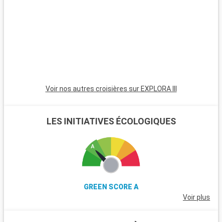
renommée pour ses pistes de ski et ses chemins de
randonnée. Les îles du Golfe, accessibles en ferry, sont idéales
pour une immersion dans un environnement côtier paisible. La
route Sea-to-Sky Highway, qui mène à Squamish et Whistler,
offre des panoramas impressionnants de fjords, montagnes
et océan.
Voir nos autres croisières sur EXPLORA III
LES INITIATIVES ÉCOLOGIQUES
GREEN SCORE A
Voir plus