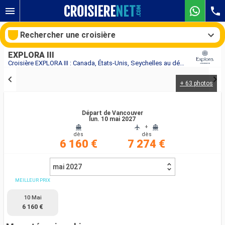
Rechercher une croisière
EXPLORA III
Croisière EXPLORA III : Canada, États-Unis, Seychelles au départ de Vancouver
+ 63 photos
Nos destinations
Mois de départ
Départ de Vancouver
lun. 10 mai 2027
+
dès
dès
Ports
Compagnies
6 160 €
7 274 €
Rechercher
mai 2027
MEILLEUR PRIX
10 Mai
6 160 €