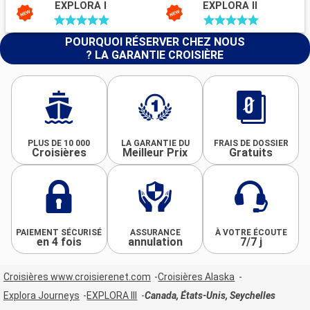
EXPLORA I
EXPLORA II
POURQUOI RÉSERVER CHEZ NOUS
? LA GARANTIE CROISIÈRE
PLUS DE 10 000
LA GARANTIE DU
FRAIS DE DOSSIER
Croisières
Meilleur Prix
Gratuits
PAIEMENT SÉCURISÉ
ASSURANCE
À VOTRE ÉCOUTE
en 4 fois
annulation
7/7 j
Croisières www.croisierenet.com
Croisières Alaska
Explora Journeys
EXPLORA III
Canada, États-Unis, Seychelles