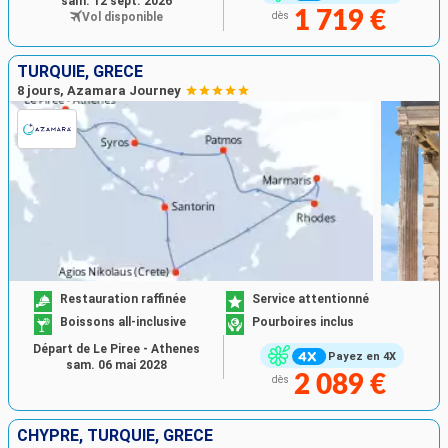
sam. 12 sept. 2026
1 719 €
Vol disponible
dès
TURQUIE, GRÈCE
8 jours, Azamara Journey
Restauration raffinée
Service attentionné
Boissons all-inclusive
Pourboires inclus
Départ de Le Piree - Athenes
Payez en 4X
sam. 06 mai 2028
2 089 €
dès
CHYPRE, TURQUIE, GRÈCE