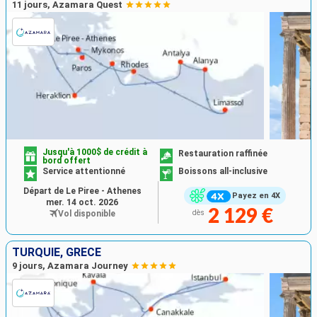
11 jours, Azamara Quest
Jusqu'à 1000$ de crédit à
Restauration raffinée
bord offert
Service attentionné
Boissons all-inclusive
Départ de Le Piree - Athenes
Payez en 4X
mer. 14 oct. 2026
2 129 €
Vol disponible
dès
TURQUIE, GRÈCE
9 jours, Azamara Journey