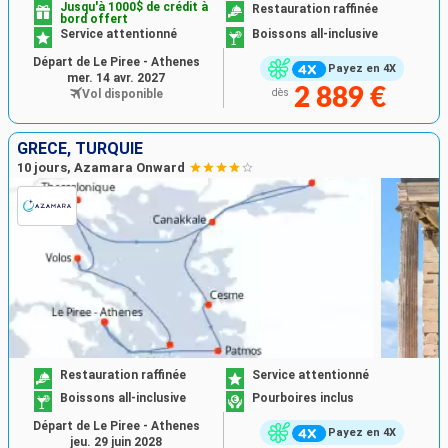
Jusqu'à 1000$ de crédit à
Restauration raffinée
bord offert
Service attentionné
Boissons all-inclusive
Départ de Le Piree - Athenes
Payez en 4X
mer. 14 avr. 2027
2 889 €
Vol disponible
dès
GRÈCE, TURQUIE
10 jours, Azamara Onward
Restauration raffinée
Service attentionné
Boissons all-inclusive
Pourboires inclus
Départ de Le Piree - Athenes
Payez en 4X
jeu. 29 juin 2028