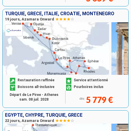
TURQUIE, GRÈCE, ITALIE, CROATIE, MONTÉNÉGRO
19 jours, Azamara Onward
Restauration raffinée
Service attentionné
Boissons all-inclusive
Pourboires inclus
Départ de Le Piree - Athenes
5 779 €
dès
sam. 08 juil. 2028
EGYPTE, CHYPRE, TURQUIE, GRÈCE
22 jours, Azamara Onward