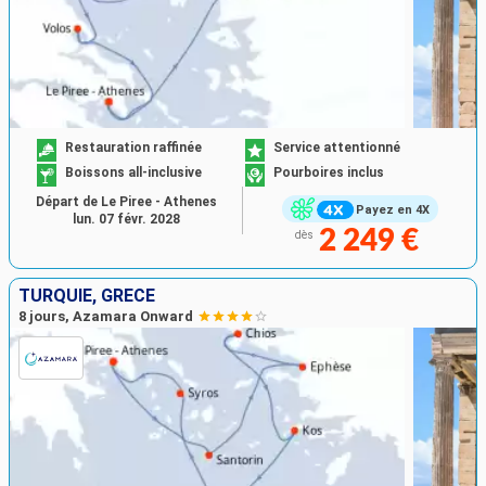
Restauration raffinée
Service attentionné
Boissons all-inclusive
Pourboires inclus
Départ de Le Piree - Athenes
Payez en 4X
lun. 07 févr. 2028
2 249 €
dès
TURQUIE, GRÈCE
8 jours, Azamara Onward