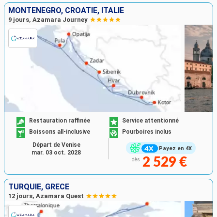
MONTÉNÉGRO, CROATIE, ITALIE
9 jours, Azamara Journey
Restauration raffinée
Service attentionné
Boissons all-inclusive
Pourboires inclus
Départ de Venise
Payez en 4X
mar. 03 oct. 2028
2 529 €
dès
TURQUIE, GRÈCE
12 jours, Azamara Quest