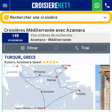
Rechercher une croisière
Croisières Méditerranée avec Azamara
148
Vos critères de recherche :
Azamara - Méditerranée
croisières
Nos destinations
Filtrer
Trier
Mois de départ
TURQUIE, GRÈCE
8 jours, Azamara Quest
Ports
Compagnies
Rechercher