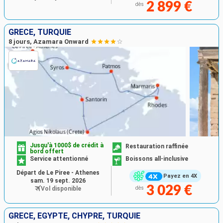
2 899 €
dès
GRÈCE, TURQUIE
8 jours, Azamara Onward
Jusqu'à 1000$ de crédit à
Restauration raffinée
bord offert
Service attentionné
Boissons all-inclusive
Départ de Le Piree - Athenes
Payez en 4X
sam. 19 sept. 2026
3 029 €
Vol disponible
dès
GRÈCE, EGYPTE, CHYPRE, TURQUIE