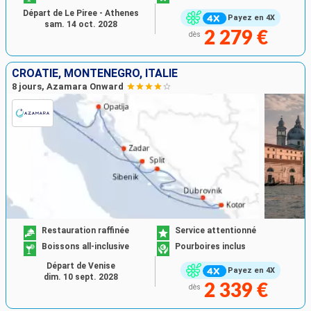
Départ de Le Piree - Athenes
Payez en 4X
sam. 14 oct. 2028
2 279 €
dès
CROATIE, MONTÉNÉGRO, ITALIE
8 jours, Azamara Onward
Restauration raffinée
Service attentionné
Boissons all-inclusive
Pourboires inclus
Départ de Venise
Payez en 4X
dim. 10 sept. 2028
2 339 €
dès