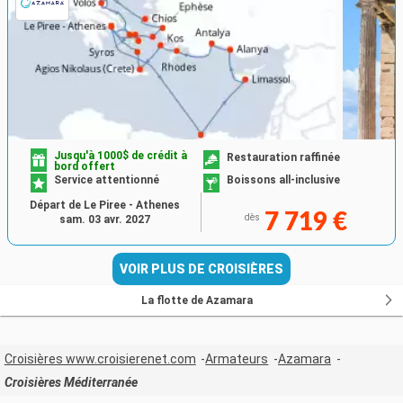
Jusqu'à 1000$ de crédit à
Restauration raffinée
bord offert
Service attentionné
Boissons all-inclusive
Départ de Le Piree - Athenes
7 719 €
dès
sam. 03 avr. 2027
VOIR PLUS DE CROISIÈRES
La flotte de Azamara
Croisières www.croisierenet.com
Armateurs
Azamara
Croisières Méditerranée