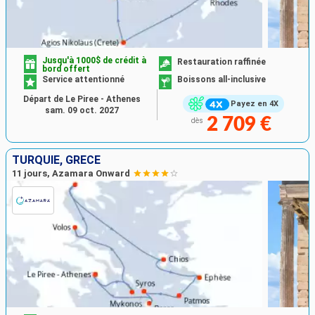
Jusqu'à 1000$ de crédit à
Restauration raffinée
bord offert
Service attentionné
Boissons all-inclusive
Départ de Le Piree - Athenes
Payez en 4X
sam. 09 oct. 2027
2 709 €
dès
TURQUIE, GRÈCE
11 jours, Azamara Onward