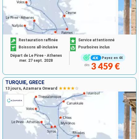
Restauration raffinée
Service attentionné
Boissons all-inclusive
Pourboires inclus
Départ de Le Piree - Athenes
Payez en 4X
mer. 27 sept. 2028
3 459 €
dès
TURQUIE, GRÈCE
13 jours, Azamara Onward