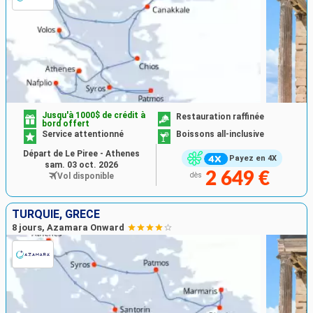
Jusqu'à 1000$ de crédit à
Restauration raffinée
bord offert
Service attentionné
Boissons all-inclusive
Départ de Le Piree - Athenes
Payez en 4X
sam. 03 oct. 2026
2 649 €
Vol disponible
dès
TURQUIE, GRÈCE
8 jours, Azamara Onward