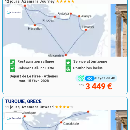
12 jours, Azamara Journey
Restauration raffinée
Service attentionné
Boissons all-inclusive
Pourboires inclus
Départ de Le Piree - Athenes
Payez en 4X
mar. 15 févr. 2028
3 449 €
dès
TURQUIE, GRÈCE
11 jours, Azamara Onward