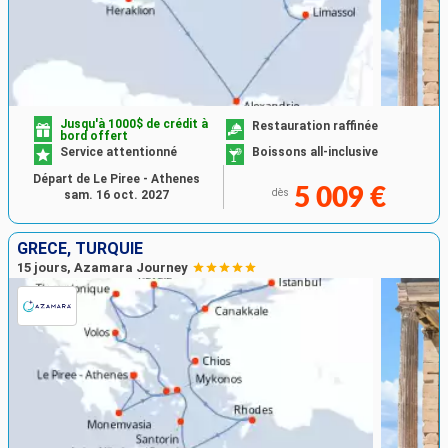
Jusqu'à 1000$ de crédit à
Restauration raffinée
bord offert
Service attentionné
Boissons all-inclusive
Départ de Le Piree - Athenes
5 009 €
dès
sam. 16 oct. 2027
GRÈCE, TURQUIE
15 jours, Azamara Journey