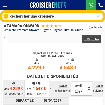
Rechercher une croisière
AZAMARA ONWARD
Croisière Azamara Onward : Egypte, Chypre, Turquie, Grèce au départ de Le Piree - Athenes
+ 39 photos
Nos destinations
Mois de départ
Départ de Le Piree - Athenes
sam. 03 avr. 2027
+
dès
dès
Ports
Compagnies
4 229 €
4 543 €
Rechercher
DATES ET DISPONIBILITÉS
+
avril
Dates
Dates
4 229 €
4 543 €
dès
dès
précédentes
suivante
2027
le 03/04/2027
le 03/04/2027
DÉPART LE
03/04/2027