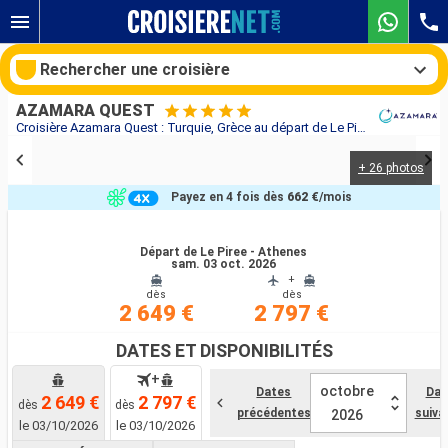
Rechercher une croisière
AZAMARA QUEST
Croisière Azamara Quest : Turquie, Grèce au départ de Le Piree - Athenes
+ 26 photos
Nos destinations
Payez en 4 fois dès
662 €
/mois
Mois de départ
Départ de Le Piree - Athenes
sam. 03 oct. 2026
Ports
Compagnies
+
dès
dès
2 649 €
2 797 €
Rechercher
DATES ET DISPONIBILITÉS
+
octobre
Dates
Dat
2 649 €
2 797 €
dès
dès
précédentes
suiva
2026
le 03/10/2026
le 03/10/2026