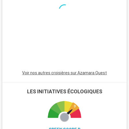
excursion fascinante. L'île d'Égine, accessible en ferry depuis
le Pirée, séduit par ses plages tranquilles, son temple d'Aphaïa
et ses marchés traditionnels.
Voir nos autres croisières sur Azamara Quest
LES INITIATIVES ÉCOLOGIQUES