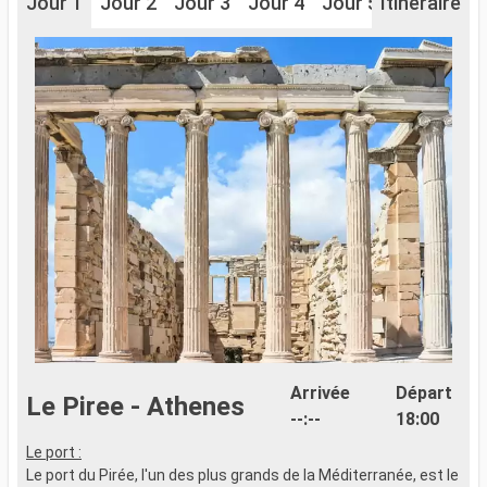
Jour 1
Jour 2
Jour 3
Jour 4
Jour 5
Itinéraire
Jour 6
J
Arrivée
Départ
Le Piree - Athenes
--:--
18:00
Le port :
Le port du Pirée, l'un des plus grands de la Méditerranée, est le