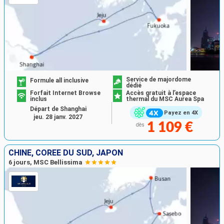
Service de majordome
Formule all inclusive
dédié
Forfait Internet Browse
Accès gratuit à l’espace
inclus
thermal du MSC Aurea Spa
Départ de Shanghai
Payez en 4X
jeu. 28 janv. 2027
1 109 €
dès
CHINE, CORÉE DU SUD, JAPON
6 jours, MSC Bellissima