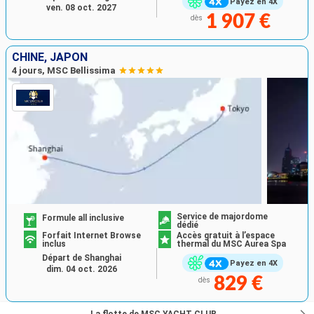
Payez en 4X
ven. 08 oct. 2027
1 907 €
dès
CHINE, JAPON
4 jours, MSC Bellissima
Service de majordome
Formule all inclusive
dédié
Forfait Internet Browse
Accès gratuit à l’espace
inclus
thermal du MSC Aurea Spa
Départ de Shanghai
Payez en 4X
dim. 04 oct. 2026
829 €
dès
La flotte de MSC YACHT CLUB