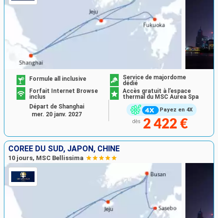
Service de majordome
Formule all inclusive
dédié
Forfait Internet Browse
Accès gratuit à l’espace
inclus
thermal du MSC Aurea Spa
Départ de Shanghai
Payez en 4X
mer. 20 janv. 2027
2 422 €
dès
CORÉE DU SUD, JAPON, CHINE
10 jours, MSC Bellissima