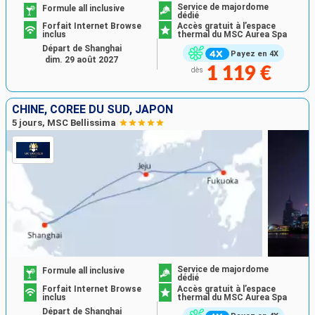
Service de majordome
Formule all inclusive
dédié
Forfait Internet Browse
Accès gratuit à l’espace
inclus
thermal du MSC Aurea Spa
Départ de Shanghai
Payez en 4X
dim. 29 août 2027
1 119 €
dès
CHINE, CORÉE DU SUD, JAPON
5 jours, MSC Bellissima
Service de majordome
Formule all inclusive
dédié
Forfait Internet Browse
Accès gratuit à l’espace
inclus
thermal du MSC Aurea Spa
Départ de Shanghai