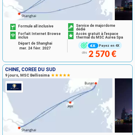
Service de majordome
Formule all inclusive
dédié
Forfait Internet Browse
Accès gratuit à l’espace
inclus
thermal du MSC Aurea Spa
Départ de Shanghai
Payez en 4X
mer. 24 févr. 2027
2 570 €
dès
CHINE, CORÉE DU SUD
9 jours, MSC Bellissima