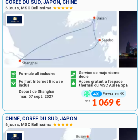
CORÉE DU SUD, JAPON, CHINE
6 jours, MSC Bellissima
Service de majordome
Formule all inclusive
dédié
Forfait Internet Browse
Accès gratuit à l’espace
inclus
thermal du MSC Aurea Spa
Départ de Shanghai
Payez en 4X
mar. 07 sept. 2027
1 069 €
dès
CHINE, CORÉE DU SUD, JAPON
6 jours, MSC Bellissima