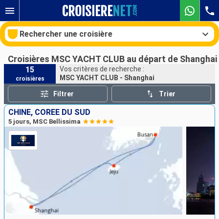
Rechercher une croisière
Croisières MSC YACHT CLUB au départ de Shanghai
15
Vos critères de recherche :
MSC YACHT CLUB - Shanghai
croisières
Nos destinations
Filtrer
Trier
Mois de départ
CHINE, CORÉE DU SUD
5 jours, MSC Bellissima
Ports
Compagnies
Rechercher