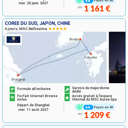
Payez en 4X
mer. 20 janv. 2027
1 161 €
dès
CORÉE DU SUD, JAPON, CHINE
6 jours, MSC Bellissima
Service de majordome
Formule all inclusive
dédié
Forfait Internet Browse
Accès gratuit à l’espace
inclus
thermal du MSC Aurea Spa
Départ de Shanghai
Payez en 4X
mer. 11 août 2027
1 209 €
dès