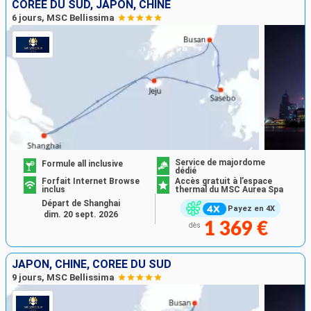
CORÉE DU SUD, JAPON, CHINE
6 jours, MSC Bellissima
Service de majordome
Formule all inclusive
dédié
Forfait Internet Browse
Accès gratuit à l’espace
inclus
thermal du MSC Aurea Spa
Départ de Shanghai
Payez en 4X
dim. 20 sept. 2026
1 369 €
dès
JAPON, CHINE, CORÉE DU SUD
9 jours, MSC Bellissima