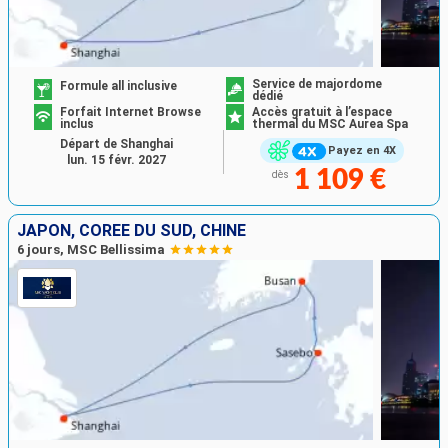
Service de majordome
Formule all inclusive
dédié
Forfait Internet Browse
Accès gratuit à l’espace
inclus
thermal du MSC Aurea Spa
Départ de Shanghai
Payez en 4X
lun. 15 févr. 2027
1 109 €
dès
JAPON, CORÉE DU SUD, CHINE
6 jours, MSC Bellissima