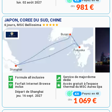
Payez en 4X
lun. 02 août 2027
981 €
dès
JAPON, CORÉE DU SUD, CHINE
6 jours, MSC Bellissima
Service de majordome
Formule all inclusive
dédié
Forfait Internet Browse
Accès gratuit à l’espace
inclus
thermal du MSC Aurea Spa
Départ de Shanghai
Payez en 4X
jeu. 16 sept. 2027
1 069 €
dès