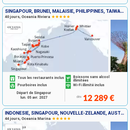
SINGAPOUR, BRUNEI, MALAISIE, PHILIPPINES, TAÏWAN, CHINE, CORÉE DU SUD, JAPON, ÉTATS-UNIS, CANADA
40 jours, Oceania Riviera
Boissons sans alcool
Tous les restaurants inclus
illimitées
Pourboires inclus
Wi-Fi illimité inclus
Départ de Singapour
12 289 €
dès
lun. 05 avr. 2027
INDONÉSIE, SINGAPOUR, NOUVELLE-ZÉLANDE, AUSTRALIE, MALAISIE, THAÏLANDE
44 jours, Oceania Marina