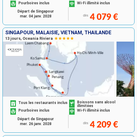
Pourboires inclus
Wi-Fi illimité inclus
Départ de Singapour
4 079 €
dès
mar. 04 janv. 2028
SINGAPOUR, MALAISIE, VIETNAM, THAÏLANDE
13 jours, Oceania Riviera
Boissons sans alcool
Tous les restaurants inclus
illimitées
Pourboires inclus
Wi-Fi illimité inclus
Départ de Singapour
4 209 €
dès
mer. 26 janv. 2028