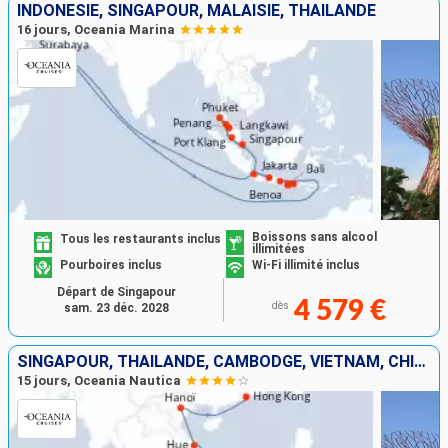
INDONÉSIE, SINGAPOUR, MALAISIE, THAÏLANDE
16 jours, Oceania Marina
Boissons sans alcool
Tous les restaurants inclus
illimitées
Pourboires inclus
Wi-Fi illimité inclus
Départ de Singapour
4 579 €
dès
sam. 23 déc. 2028
SINGAPOUR, THAÏLANDE, CAMBODGE, VIETNAM, CHINE
15 jours, Oceania Nautica