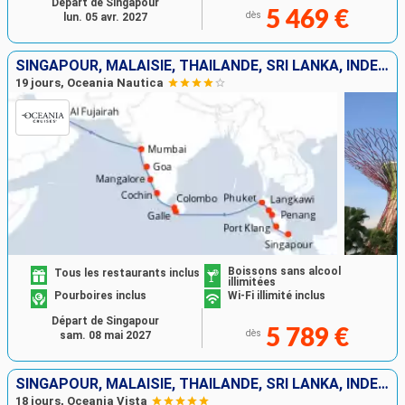
Départ de Singapour
5 469 €
dès
lun. 05 avr. 2027
SINGAPOUR, MALAISIE, THAÏLANDE, SRI LANKA, INDE, EMIRATS ARABES UNIS
19 jours, Oceania Nautica
Boissons sans alcool
Tous les restaurants inclus
illimitées
Pourboires inclus
Wi-Fi illimité inclus
Départ de Singapour
5 789 €
dès
sam. 08 mai 2027
SINGAPOUR, MALAISIE, THAÏLANDE, SRI LANKA, INDE, EMIRATS ARABES UNIS
18 jours, Oceania Vista