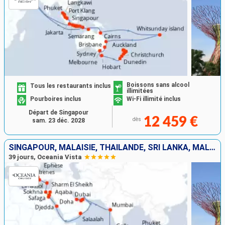
Boissons sans alcool
Tous les restaurants inclus
illimitées
Pourboires inclus
Wi-Fi illimité inclus
Départ de Singapour
12 459 €
dès
sam. 23 déc. 2028
SINGAPOUR, MALAISIE, THAÏLANDE, SRI LANKA, MALDIVES, INDE, EMIRATS ARABES UNIS, QATAR, OMAN, ARABIE SAOUDITE, JORDANIE, EGYPTE, CHYPRE, GRÈCE, TURQUIE
39 jours, Oceania Vista