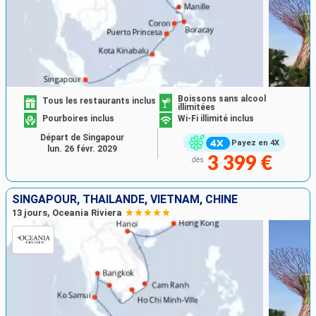
Boissons sans alcool
Tous les restaurants inclus
illimitées
Pourboires inclus
Wi-Fi illimité inclus
Départ de Singapour
Payez en 4X
lun. 26 févr. 2029
3 399 €
dès
SINGAPOUR, THAÏLANDE, VIETNAM, CHINE
13 jours, Oceania Riviera