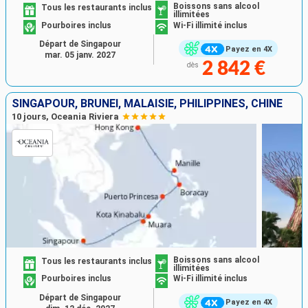
Boissons sans alcool
Tous les restaurants inclus
illimitées
Pourboires inclus
Wi-Fi illimité inclus
Départ de Singapour
Payez en 4X
mar. 05 janv. 2027
2 842 €
dès
SINGAPOUR, BRUNEI, MALAISIE, PHILIPPINES, CHINE
10 jours, Oceania Riviera
Boissons sans alcool
Tous les restaurants inclus
illimitées
Pourboires inclus
Wi-Fi illimité inclus
Départ de Singapour
Payez en 4X