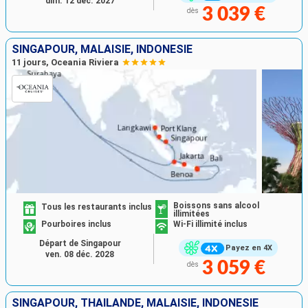
dim. 12 déc. 2027
3 039 €
dès
SINGAPOUR, MALAISIE, INDONÉSIE
11 jours, Oceania Riviera
Boissons sans alcool
Tous les restaurants inclus
illimitées
Pourboires inclus
Wi-Fi illimité inclus
Départ de Singapour
Payez en 4X
ven. 08 déc. 2028
3 059 €
dès
SINGAPOUR, THAÏLANDE, MALAISIE, INDONÉSIE