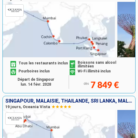
Boissons sans alcool
Tous les restaurants inclus
illimitées
Pourboires inclus
Wi-Fi illimité inclus
Départ de Singapour
7 849 €
dès
lun. 14 févr. 2028
SINGAPOUR, MALAISIE, THAÏLANDE, SRI LANKA, MALDIVES, INDE, EMIRATS ARABES UNIS, QATAR
19 jours, Oceania Vista