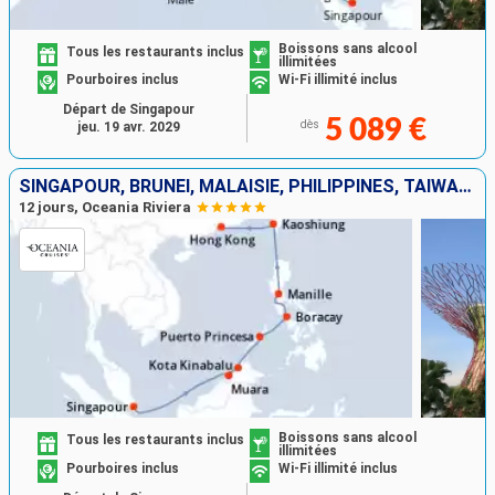
Boissons sans alcool
Tous les restaurants inclus
illimitées
Pourboires inclus
Wi-Fi illimité inclus
Départ de Singapour
5 089 €
dès
jeu. 19 avr. 2029
SINGAPOUR, BRUNEI, MALAISIE, PHILIPPINES, TAÏWAN, CHINE
12 jours, Oceania Riviera
Boissons sans alcool
Tous les restaurants inclus
illimitées
Pourboires inclus
Wi-Fi illimité inclus