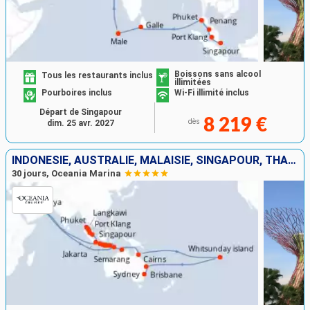
Boissons sans alcool
Tous les restaurants inclus
illimitées
Pourboires inclus
Wi-Fi illimité inclus
Départ de Singapour
8 219 €
dès
dim. 25 avr. 2027
INDONÉSIE, AUSTRALIE, MALAISIE, SINGAPOUR, THAÏLANDE
30 jours, Oceania Marina