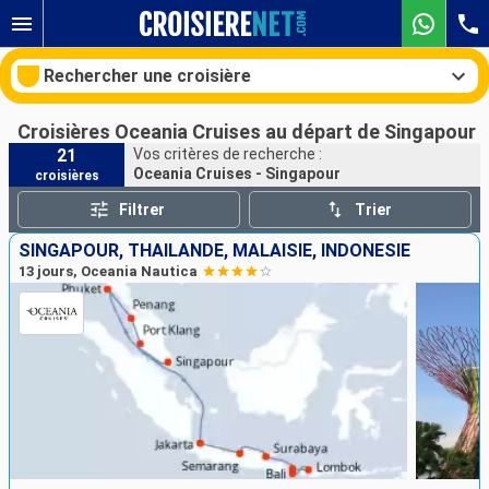
Rechercher une croisière
Croisières Oceania Cruises au départ de Singapour
21
Vos critères de recherche :
Oceania Cruises - Singapour
croisières
Nos destinations
Filtrer
Trier
Mois de départ
SINGAPOUR, THAÏLANDE, MALAISIE, INDONÉSIE
13 jours, Oceania Nautica
Ports
Compagnies
Rechercher