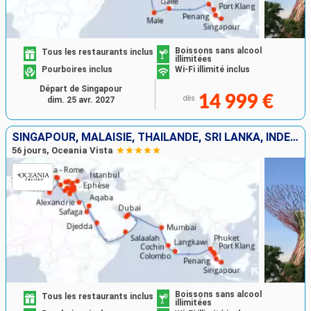
Boissons sans alcool
Tous les restaurants inclus
illimitées
Pourboires inclus
Wi-Fi illimité inclus
Départ de Singapour
14 999 €
dès
dim. 25 avr. 2027
SINGAPOUR, MALAISIE, THAÏLANDE, SRI LANKA, INDE, EMIRATS ARABES UNIS, OMAN, ARABIE SAOUDITE, JORDANIE, EGYPTE, TURQUIE, GRÈCE, MONTÉNÉGRO, CROATIE, MALTE, ITALIE
56 jours, Oceania Vista
Boissons sans alcool
Tous les restaurants inclus
illimitées