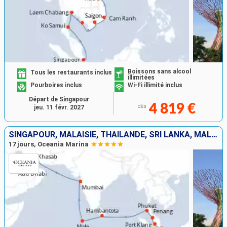
Boissons sans alcool
Tous les restaurants inclus
illimitées
Pourboires inclus
Wi-Fi illimité inclus
Départ de Singapour
4 819 €
dès
jeu. 11 févr. 2027
SINGAPOUR, MALAISIE, THAÏLANDE, SRI LANKA, MALDIVES, INDE, OMAN, EMIRATS ARABES UNIS
17 jours, Oceania Marina