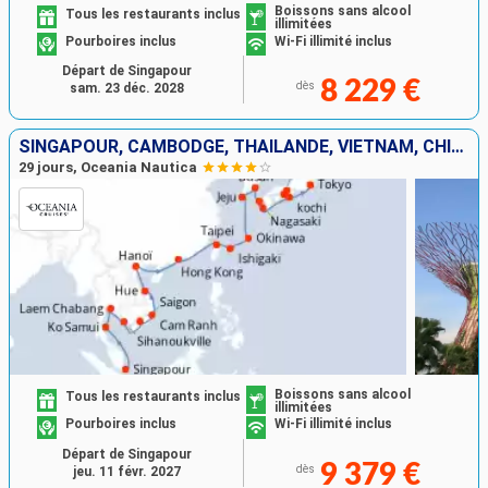
Boissons sans alcool
Tous les restaurants inclus
illimitées
Pourboires inclus
Wi-Fi illimité inclus
Départ de Singapour
8 229 €
dès
sam. 23 déc. 2028
SINGAPOUR, CAMBODGE, THAÏLANDE, VIETNAM, CHINE, TAÏWAN, JAPON, CORÉE DU SUD
29 jours, Oceania Nautica
Boissons sans alcool
Tous les restaurants inclus
illimitées
Pourboires inclus
Wi-Fi illimité inclus
Départ de Singapour
9 379 €
dès
jeu. 11 févr. 2027