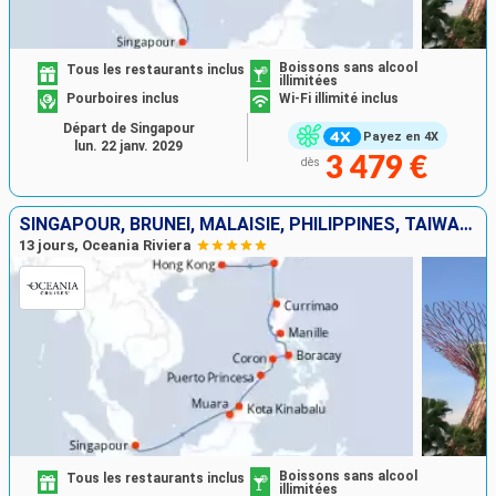
Boissons sans alcool
Tous les restaurants inclus
illimitées
Pourboires inclus
Wi-Fi illimité inclus
Départ de Singapour
Payez en 4X
lun. 22 janv. 2029
3 479 €
dès
SINGAPOUR, BRUNEI, MALAISIE, PHILIPPINES, TAÏWAN, CHINE
13 jours, Oceania Riviera
Boissons sans alcool
Tous les restaurants inclus
illimitées