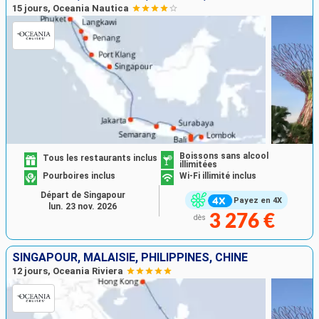
15 jours, Oceania Nautica
Boissons sans alcool
Tous les restaurants inclus
illimitées
Pourboires inclus
Wi-Fi illimité inclus
Départ de Singapour
Payez en 4X
lun. 23 nov. 2026
3 276 €
dès
SINGAPOUR, MALAISIE, PHILIPPINES, CHINE
12 jours, Oceania Riviera