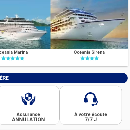
ceania Marina
Oceania Sirena
IÈRE
Assurance
À votre écoute
ANNULATION
7/7 J