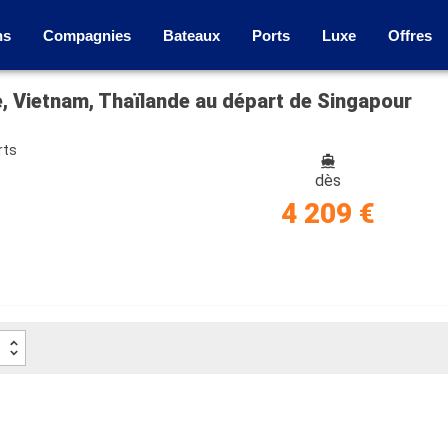
ns
Compagnies
Bateaux
Ports
Luxe
Offres
ie, Vietnam, Thaïlande au départ de Singapour
rts
dès
4 209 €