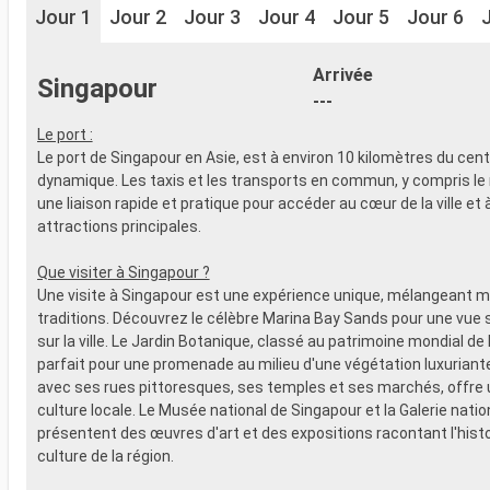
Jour 1
Jour 2
Jour 3
Jour 4
Jour 5
Jour 6
Arrivée
Singapour
---
Le port :
Le port de Singapour en Asie, est à environ 10 kilomètres du centr
dynamique. Les taxis et les transports en commun, y compris le 
une liaison rapide et pratique pour accéder au cœur de la ville et 
attractions principales.
Que visiter à Singapour ?
Une visite à Singapour est une expérience unique, mélangeant m
traditions. Découvrez le célèbre Marina Bay Sands pour une vue 
sur la ville. Le Jardin Botanique, classé au patrimoine mondial de
parfait pour une promenade au milieu d'une végétation luxuriant
avec ses rues pittoresques, ses temples et ses marchés, offre 
culture locale. Le Musée national de Singapour et la Galerie natio
présentent des œuvres d'art et des expositions racontant l'histoi
culture de la région.