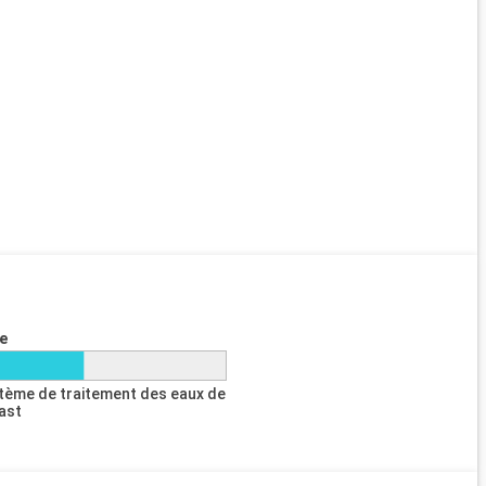
e
tème de traitement des eaux de
last