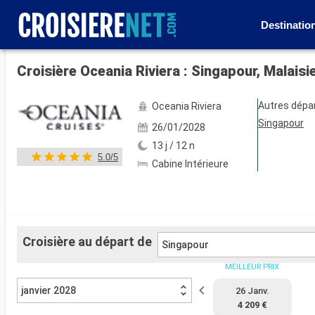
Destinatio
Voir les 48 autres photos
Croisière Oceania Riviera : Singapour, Malais
Autres dépa
Oceania Riviera
Singapour
26/01/2028
13 j / 12 n
5.0/5
Cabine Intérieure
Croisière au départ de
Singapour
MEILLEUR PRIX
janvier 2028
26 Janv.
4 209 €