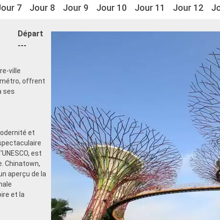
Jour 7
Jour 8
Jour 9
Jour 10
Jour 11
Jour 12
Jo
Départ
---
e-ville
métro, offrent
à ses
odernité et
spectaculaire
 l'UNESCO, est
e. Chinatown,
un aperçu de la
nale
re et la