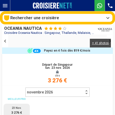
Rechercher une croisière
OCEANIA NAUTICA
Croisière Oceania Nautica : Singapour, Thaïlande, Malaisie, Indonésie au départ de Singapour
+ 41 photos
Nos destinations
Payez en 4 fois dès
819 €
/mois
Mois de départ
Départ de Singapour
lun. 23 nov. 2026
Ports
Compagnies
dès
3 276 €
Rechercher
novembre 2026
MEILLEUR PRIX
23 Nov.
3 276 €