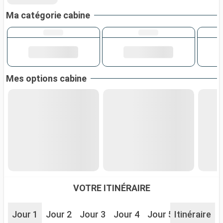
Ma catégorie cabine
Mes options cabine
VOTRE ITINÉRAIRE
Jour 1
Jour 2
Jour 3
Jour 4
Jour 5
Itinéraire
Jour 6
J