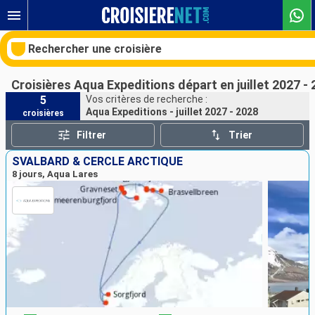
Rechercher une croisière
Croisières Aqua Expeditions départ en juillet 2027 -
5
Vos critères de recherche :
Aqua Expeditions - juillet 2027 - 2028
croisières
Nos destinations
Filtrer
Trier
Mois de départ
SVALBARD & CERCLE ARCTIQUE
8 jours, Aqua Lares
Ports
Compagnies
Rechercher