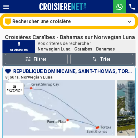
Rechercher une croisière
Croisières Caraïbes - Bahamas sur Norwegian Luna
8
Vos critères de recherche :
Norwegian Luna - Caraïbes - Bahamas
croisières
Nos destinations
Filtrer
Trier
Mois de départ
RÉPUBLIQUE DOMINICAINE, SAINT-THOMAS, TORTOLA, BAHAMAS, ÉTATS-UNIS
8 jours, Norwegian Luna
Ports
Compagnies
Rechercher