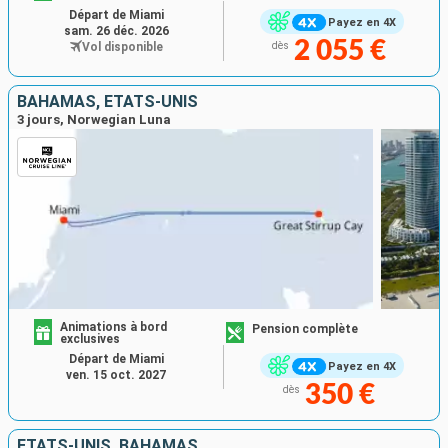
Départ de Miami
Payez en 4X
sam. 26 déc. 2026
2 055 €
Vol disponible
dès
BAHAMAS, ÉTATS-UNIS
3 jours, Norwegian Luna
Animations à bord
Pension complète
exclusives
Départ de Miami
Payez en 4X
ven. 15 oct. 2027
350 €
dès
ÉTATS-UNIS, BAHAMAS