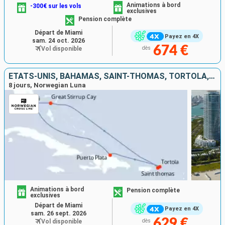
Animations à bord
-300€ sur les vols
exclusives
Pension complète
Départ de Miami
Payez en 4X
sam. 24 oct. 2026
674 €
Vol disponible
dès
ÉTATS-UNIS, BAHAMAS, SAINT-THOMAS, TORTOLA, RÉPUBLIQUE DOMINICAINE
8 jours, Norwegian Luna
Animations à bord
Pension complète
exclusives
Départ de Miami
Payez en 4X
sam. 26 sept. 2026
629 €
Vol disponible
dès