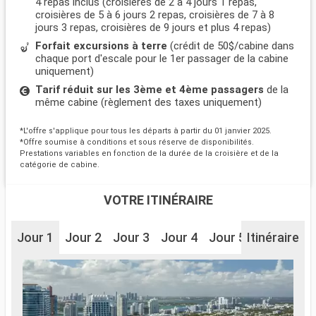
4 repas inclus (croisières de 2 à 4 jours 1 repas,
croisières de 5 à 6 jours 2 repas, croisières de 7 à 8
jours 3 repas, croisières de 9 jours et plus 4 repas)
Forfait excursions à terre
(crédit de 50$/cabine dans
chaque port d'escale pour le 1er passager de la cabine
uniquement)
Tarif réduit sur les 3ème et 4ème passagers
de la
même cabine (règlement des taxes uniquement)
*L'offre s'applique pour tous les départs à partir du 01 janvier 2025.
*Offre soumise à conditions et sous réserve de disponibilités.
Prestations variables en fonction de la durée de la croisière et de la
catégorie de cabine.
VOTRE ITINÉRAIRE
Jour 1
Jour 2
Jour 3
Jour 4
Jour 5
Itinéraire
Jour 6
J