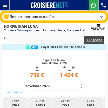
Rechercher une croisière
NORWEGIAN LUNA
Croisière Norwegian Luna : Honduras, Belize, Mexique, États-Unis au départ de Miami
+ 86 photos
Nos destinations
Payez en 4 fois dès
183 €
/mois
Mois de départ
Départ de Miami
sam. 07 nov. 2026
Ports
Compagnies
+
dès
dès
730 €
1 424 €
Rechercher
novembre 2026
MEILLEUR PRIX
7 Nov.
21 Nov.
28 Nov.
5 Déc.
730 €
1 015 €
775 €
820 €