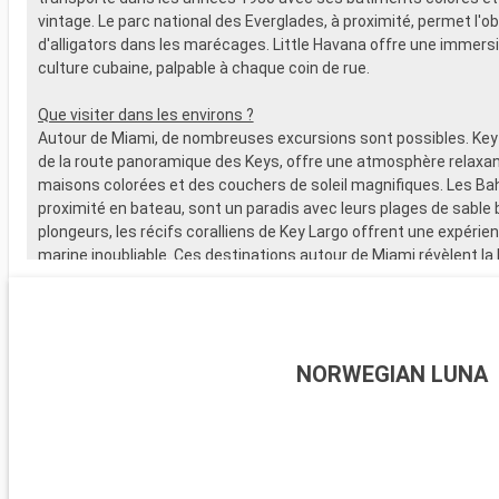
vintage. Le parc national des Everglades, à proximité, permet l'o
d'alligators dans les marécages. Little Havana offre une immersi
culture cubaine, palpable à chaque coin de rue.
Que visiter dans les environs ?
Autour de Miami, de nombreuses excursions sont possibles. Key
de la route panoramique des Keys, offre une atmosphère relaxan
maisons colorées et des couchers de soleil magnifiques. Les B
proximité en bateau, sont un paradis avec leurs plages de sable b
plongeurs, les récifs coralliens de Key Largo offrent une expérie
marine inoubliable. Ces destinations autour de Miami révèlent la
naturelle et la diversité culturelle de la région.
NORWEGIAN LUNA