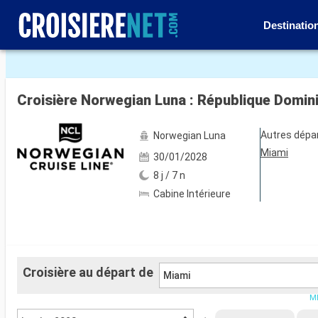
Destinatio
Voir les 86 autres photos
Croisière Norwegian Luna : République Domin
Autres dépa
Norwegian Luna
Miami
30/01/2028
8 j / 7 n
Cabine Intérieure
Croisière au départ de
Miami
ME