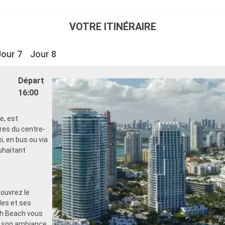
VOTRE ITINÉRAIRE
Jour 7
Jour 8
Départ
16:00
e, est
res du centre-
, en bus ou via
uhaitant
couvrez le
les et ses
uth Beach vous
t son ambiance