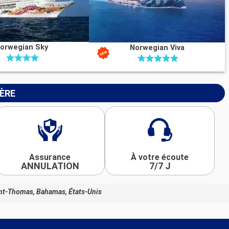
orwegian Sky
Norwegian Viva
IÈRE
Assurance
À votre écoute
ANNULATION
7/7 J
int-Thomas, Bahamas, États-Unis