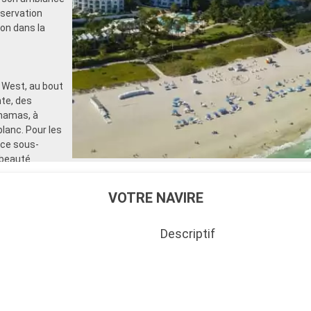
bservation
on dans la
 West, au bout
te, des
ahamas, à
lanc. Pour les
nce sous-
 beauté
VOTRE NAVIRE
Descriptif