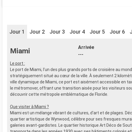
Jour 1
Jour 2
Jour 3
Jour 4
Jour 5
Jour 6
Arrivée
Miami
---
Le port :
Le port de Miami, l'un des plus grands ports de croisière au mond
stratégiquement situé au cœur de la ville. À seulement 2 kilomèt
ville dynamique de Miami, ce port est aisément accessible en taxi
le métromover, offrant une transition aisée pour les visiteurs so
découvrir cette métropole emblématique de Floride.
Que visiter à Miami ?
Miami est un mélange vibrant de cultures, d'art et de plages. Dé
quartier artistique de Wynwood, célèbre pour ses fresques mura
galeries avant-gardistes. Le quartier historique Art Déco de So
transporte dans les années 1930 avec ses bâtiments colorés e