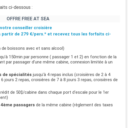
aits ci-dessous :
OFFRE FREE AT SEA
votre conseiller croisière
à partir de
279 €/pers.*
et recevez tous les forfaits ci-
n de boissons avec et sans alcool)
usqu'à 150min par personne ( passager 1 et 2) en fonction de la
ifiant par passager d'une même cabine, connexion limitée à un
s de spécialités
jusqu'à 4 repas inclus (croisières de 2 à 4
 6 jours 2 repas, croisières de 7 à 8 jours 3 repas, croisières de
rédit de 50$/cabine dans chaque port d'escale pour le 1er
ment)
et 4ème passagers
de la même cabine (règlement des taxes