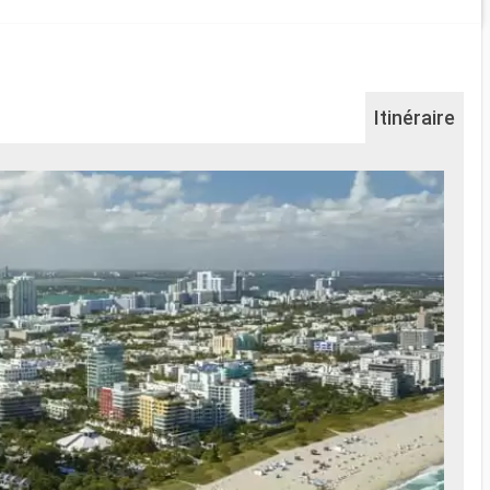
Itinéraire
Na