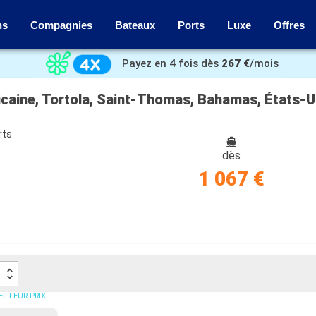
ns
Compagnies
Bateaux
Ports
Luxe
Offres
Payez en 4 fois dès
267 €
/mois
icaine, Tortola, Saint-Thomas, Bahamas, États-U
rts
dès
1 067 €
ILLEUR PRIX