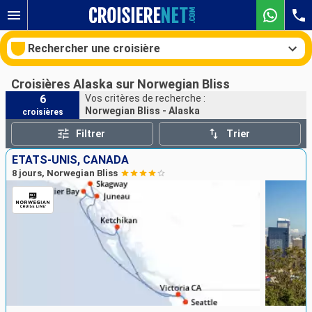
Rechercher une croisière
Croisières Alaska sur Norwegian Bliss
6
Vos critères de recherche :
Norwegian Bliss - Alaska
croisières
Nos destinations
Filtrer
Trier
Mois de départ
ÉTATS-UNIS, CANADA
8 jours, Norwegian Bliss
Ports
Compagnies
Rechercher