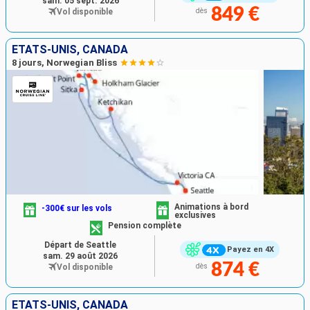
sam. 05 sept. 2026
849 €
Vol disponible
dès
ÉTATS-UNIS, CANADA
8 jours, Norwegian Bliss
Animations à bord
-300€ sur les vols
exclusives
Pension complète
Départ de Seattle
Payez en 4X
sam. 29 août 2026
874 €
Vol disponible
dès
ÉTATS-UNIS, CANADA