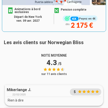
Animations à bord
Pension complète
exclusives
Départ de New York
Payez en 4X
ven. 09 avr. 2027
2 175 €
dès
Les avis clients sur Norwegian Bliss
NOTE MOYENNE
4.3
/5
sur 11 avis clients
Mikerlange J.
5
22/02/2025
Rien à dire