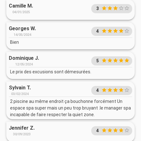
Camille M.
3
04/01/2025
Georges W.
4
14/05/2024
Bien
Dominique J.
5
12/05/2024
Le prix des excusions sont démesurées.
Sylvain T.
4
03/02/2024
2 piscine au même endroit ça bouchonne forcément Un
espace spa super mais un peu trop bruyant .le manager spa
incapable de faire respecter la quiet zone.
Jennifer Z.
4
30/09/2023