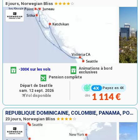
8 jours, Norwegian Bliss
Animations à bord
-300€ sur les vols
exclusives
Pension complète
Départ de Seattle
Payez en 4X
sam. 12 sept. 2026
1 114 €
Vol disponible
dès
RÉPUBLIQUE DOMINICAINE, COLOMBIE, PANAMA, PORTO RICO, GUATEMALA, MEXIQUE, ÉTATS-UNIS, CANADA
23 jours, Norwegian Bliss