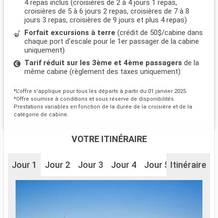
4 repas inclus (croisières de 2 à 4 jours 1 repas,
croisières de 5 à 6 jours 2 repas, croisières de 7 à 8
jours 3 repas, croisières de 9 jours et plus 4 repas)
Forfait excursions à terre
(crédit de 50$/cabine dans
chaque port d'escale pour le 1er passager de la cabine
uniquement)
Tarif réduit sur les 3ème et 4ème passagers
de la
même cabine (règlement des taxes uniquement)
*L'offre s'applique pour tous les départs à partir du 01 janvier 2025.
*Offre soumise à conditions et sous réserve de disponibilités.
Prestations variables en fonction de la durée de la croisière et de la
catégorie de cabine.
VOTRE ITINÉRAIRE
Jour 1
Jour 2
Jour 3
Jour 4
Jour 5
Itinéraire
Jour 6
J