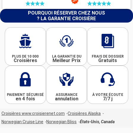
POURQUOI RÉSERVER CHEZ NOUS
? LA GARANTIE CROISIÈRE
PLUS DE 10 000
LA GARANTIE DU
FRAIS DE DOSSIER
Croisières
Meilleur Prix
Gratuits
PAIEMENT SÉCURISÉ
ASSURANCE
À VOTRE ÉCOUTE
en 4 fois
annulation
7/7 j
Croisières www.croisierenet.com
Croisières Alaska
Norwegian Cruise Line
Norwegian Bliss
États-Unis, Canada