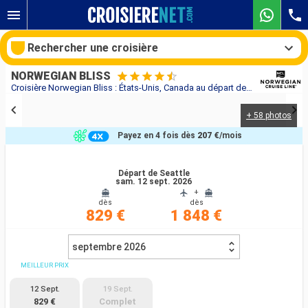
Rechercher une croisière
NORWEGIAN BLISS
Croisière Norwegian Bliss : États-Unis, Canada au départ de Seattle
+ 58 photos
Nos destinations
Payez en 4 fois dès
207 €
/mois
Mois de départ
Départ de Seattle
sam. 12 sept. 2026
Ports
Compagnies
+
dès
dès
829 €
1 848 €
Rechercher
septembre 2026
MEILLEUR PRIX
12 Sept.
19 Sept.
829 €
Complet