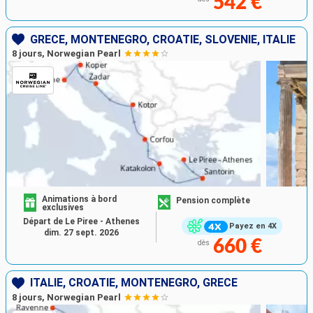
542 €
GRÈCE, MONTÉNÉGRO, CROATIE, SLOVÉNIE, ITALIE
8 jours, Norwegian Pearl
Animations à bord
Pension complète
exclusives
Départ de Le Piree - Athenes
Payez en 4X
dim. 27 sept. 2026
660 €
dès
ITALIE, CROATIE, MONTÉNÉGRO, GRÈCE
8 jours, Norwegian Pearl