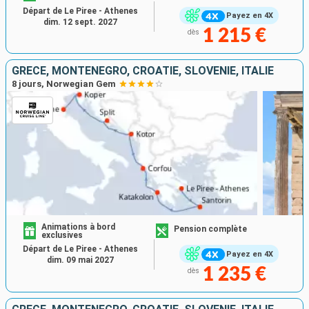
Départ de Le Piree - Athenes
Payez en 4X
dim. 12 sept. 2027
1 215 €
dès
GRÈCE, MONTÉNÉGRO, CROATIE, SLOVÉNIE, ITALIE
8 jours, Norwegian Gem
Animations à bord
Pension complète
exclusives
Départ de Le Piree - Athenes
Payez en 4X
dim. 09 mai 2027
1 235 €
dès