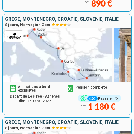
890 €
dès
GRÈCE, MONTÉNÉGRO, CROATIE, SLOVÉNIE, ITALIE
8 jours, Norwegian Gem
Animations à bord
Pension complète
exclusives
Départ de Le Piree - Athenes
Payez en 4X
dim. 26 sept. 2027
1 180 €
dès
GRÈCE, MONTÉNÉGRO, CROATIE, SLOVÉNIE, ITALIE
8 jours, Norwegian Gem