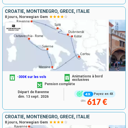
CROATIE, MONTÉNÉGRO, GRÈCE, ITALIE
8 jours, Norwegian Gem
Animations à bord
-300€ sur les vols
exclusives
Pension complète
Départ de Ravenne
Payez en 4X
dim. 13 sept. 2026
617 €
dès
CROATIE, MONTÉNÉGRO, GRÈCE, ITALIE
8 jours, Norwegian Gem