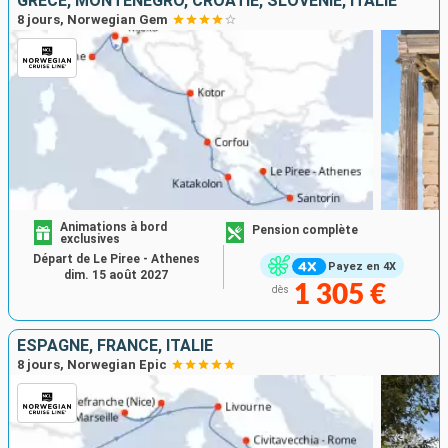
GRÈCE, MONTÉNÉGRO, CROATIE, SLOVÉNIE, ITALIE
8 jours, Norwegian Gem
Animations à bord
Pension complète
exclusives
Départ de Le Piree - Athenes
Payez en 4X
dim. 15 août 2027
1 305 €
dès
ESPAGNE, FRANCE, ITALIE
8 jours, Norwegian Epic