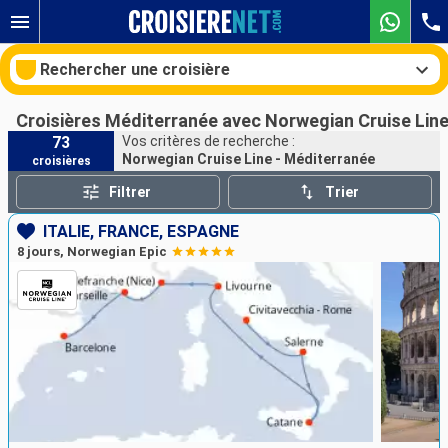
Rechercher une croisière
Croisières Méditerranée avec Norwegian Cruise Lin
73
Vos critères de recherche :
Norwegian Cruise Line - Méditerranée
croisières
Nos destinations
Filtrer
Trier
Mois de départ
ITALIE, FRANCE, ESPAGNE
8 jours, Norwegian Epic
Ports
Compagnies
Rechercher