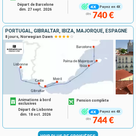
Départ de Barcelone
Payez en 4X
dim. 27 sept. 2026
740 €
dès
PORTUGAL, GIBRALTAR, IBIZA, MAJORQUE, ESPAGNE
8 jours, Norwegian Dawn
Animations à bord
Pension complète
exclusives
Départ de Lisbonne
Payez en 4X
dim. 18 oct. 2026
744 €
dès