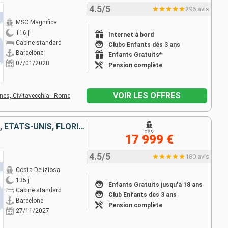
4.5/5
296 avis
MSC Magnifica
116 j
Internet à bord
Cabine standard
Clubs Enfants dès 3 ans
Barcelone
Enfants Gratuits*
07/01/2028
Pension complète
VOIR LES OFFRES
nes,
Civitavecchia - Rome
ESPAGNE, PORTUGAL, AÇORES, ÉTATS-UNIS, FLORIDE (USA), PANAMA, MEXIQUE, ÉTATS-UNIS, HAWAII, FIJI, NOUVELLE-ZÉLANDE, AUSTRALIE, JAPON, MALAISIE, AFRIQUE DU SUD
dès
17 999 €
4.5/5
180 avis
Costa Deliziosa
135 j
Enfants Gratuits jusqu'à 18 ans
Cabine standard
Club Enfants dès 3 ans
Barcelone
Pension complète
27/11/2027