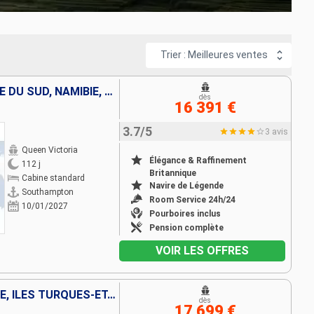
Trier : Meilleures ventes
MAURICE, RÉUNION, AFRIQUE DU SUD, NAMIBIE, ARUBA, PANAMA, SALVADOR, MEXIQUE, ÉTATS-UNIS, FRANCE, FIDJI (ÎLES), NOUVELLE-CALÉDONIE, AUSTRALIE, INDONÉSIE, PHILIPPINES, CHINE, VIETNAM, SINGAPOUR, SÉNÉGAL
dès
16 391 €
3.7/5
3 avis
Queen Victoria
Élégance & Raffinement
112 j
Britannique
Cabine standard
Navire de Légende
Southampton
Room Service 24h/24
10/01/2027
Pourboires inclus
Pension complète
VOIR LES OFFRES
FRANCE, ESPAGNE, TENERIFE, ÎLES TURQUES-ET-CAÏQUES, BAHAMAS, PANAMA, ÉQUATEUR, PÉROU, CHILI, ROYAUME-UNI, TONGA, NOUVELLE-CALÉDONIE, NOUVELLE-ZÉLANDE, AUSTRALIE, INDONÉSIE, VIETNAM, THAÏLANDE, CAMBODG
dès
17 699 €