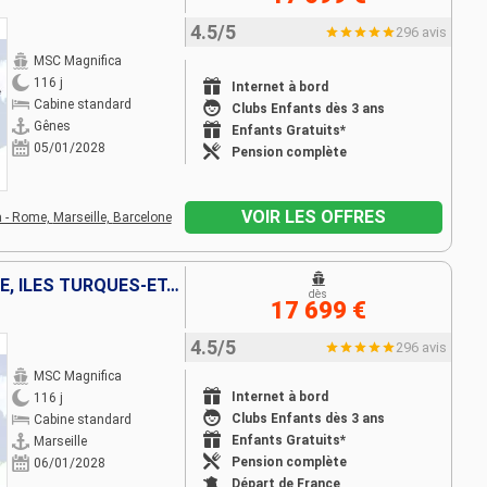
4.5/5
296 avis
MSC Magnifica
116 j
Internet à bord
Cabine standard
Clubs Enfants dès 3 ans
Gênes
Enfants Gratuits*
05/01/2028
Pension complète
VOIR LES OFFRES
a - Rome,
Marseille,
Barcelone
FRANCE, ESPAGNE, TENERIFE, ÎLES TURQUES-ET-CAÏQUES, BAHAMAS, PANAMA, ÉQUATEUR, PÉROU, CHILI, ROYAUME-UNI, TONGA, NOUVELLE-CALÉDONIE, NOUVELLE-ZÉLANDE, AUSTRALIE, INDONÉSIE, VIETNAM, THAÏLANDE, CAMBODG
dès
17 699 €
4.5/5
296 avis
MSC Magnifica
Internet à bord
116 j
Clubs Enfants dès 3 ans
Cabine standard
Enfants Gratuits*
Marseille
Pension complète
06/01/2028
Départ de France