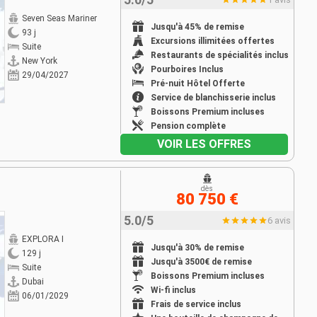
Seven Seas Mariner
Jusqu'à 45% de remise
93 j
Excursions illimitées offertes
Suite
Restaurants de spécialités inclus
New York
Pourboires Inclus
29/04/2027
Pré-nuit Hôtel Offerte
Service de blanchisserie inclus
Boissons Premium incluses
Pension complète
VOIR LES OFFRES
dès
80 750 €
5.0/5
6 avis
EXPLORA I
Jusqu'à 30% de remise
129 j
Jusqu'à 3500€ de remise
Suite
Boissons Premium incluses
Dubai
Wi-fi inclus
06/01/2029
Frais de service inclus