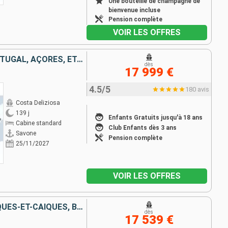
Une bouteille de champagne de
bienvenue incluse
Pension complète
VOIR LES OFFRES
ITALIE, FRANCE, ESPAGNE, PORTUGAL, AÇORES, ÉTATS-UNIS, FLORIDE (USA), PANAMA, ÉTATS-UNIS, HAWAII, NOUVELLE-ZÉLANDE, AUSTRALIE, JAPON, MALAISIE, AFRIQUE DU SUD
dès
17 999 €
4.5/5
180 avis
Costa Deliziosa
139 j
Enfants Gratuits jusqu'à 18 ans
Cabine standard
Club Enfants dès 3 ans
Savone
Pension complète
25/11/2027
VOIR LES OFFRES
ESPAGNE, TENERIFE, ÎLES TURQUES-ET-CAÏQUES, BAHAMAS, PANAMA, ÉQUATEUR, PÉROU, CHILI, ROYAUME-UNI, FRANCE, TONGA, NOUVELLE-CALÉDONIE, NOUVELLE-ZÉLANDE, AUSTRALIE, INDONÉSIE, VIETNAM, THAÏLANDE, CAMBODG
dès
17 539 €