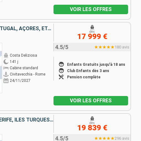
VOIR LES OFFRES
ITALIE, FRANCE, ESPAGNE, PORTUGAL, AÇORES, ÉTATS-UNIS, FLORIDE (USA), PANAMA, ÉTATS-UNIS, HAWAII, NOUVELLE-ZÉLANDE, AUSTRALIE, JAPON, MALAISIE, AFRIQUE DU SUD
dès
17 999 €
4.5/5
180 avis
Costa Deliziosa
141 j
Enfants Gratuits jusqu'à 18 ans
Cabine standard
Club Enfants dès 3 ans
Civitavecchia - Rome
Pension complète
24/11/2027
VOIR LES OFFRES
ITALIE, FRANCE, ESPAGNE, TENERIFE, ÎLES TURQUES-ET-CAÏQUES, BAHAMAS, PANAMA, ÉQUATEUR, PÉROU, CHILI, ROYAUME-UNI, TONGA, NOUVELLE-CALÉDONIE, NOUVELLE-ZÉLANDE, AUSTRALIE, INDONÉSIE, VIETNAM, THAÏLANDE,
dès
19 839 €
4.5/5
296 avis