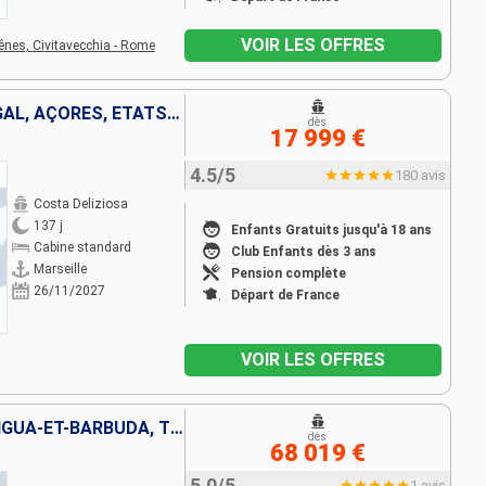
VOIR LES OFFRES
ênes,
Civitavecchia - Rome
FRANCE, ESPAGNE, PORTUGAL, AÇORES, ÉTATS-UNIS, FLORIDE (USA), PANAMA, MEXIQUE, ÉTATS-UNIS, HAWAII, NOUVELLE-ZÉLANDE, AUSTRALIE, JAPON, MALAISIE, AFRIQUE DU SUD
dès
17 999 €
4.5/5
180 avis
Costa Deliziosa
137 j
Enfants Gratuits jusqu'à 18 ans
Cabine standard
Club Enfants dès 3 ans
Marseille
Pension complète
26/11/2027
Départ de France
VOIR LES OFFRES
ÉTATS-UNIS, CANADA, ANTIGUA-ET-BARBUDA, TENERIFE, LANZAROTE, MAROC, PORTUGAL, ESPAGNE, FRANCE, BELGIQUE, PAYS-BAS, ALLEMAGNE, DANEMARK, POLOGNE, LETTONIE, ESTONIE, FINLANDE, SUÈDE, NORVÈGE, ISLANDE, G
dès
68 019 €
5.0/5
1 avis