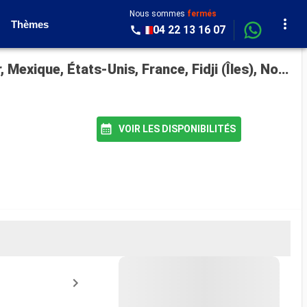
Nous sommes
fermés
Thèmes
04 22 13 16 07
Croisière Queen Victoria : Maurice, Réunion, Afrique du Sud, Namibie, Aruba, Panama, Salvador, Mexique, États-Unis, France, Fidji (Îles), Nouvelle-Calédonie, Australie, Indonésie, Philippines, Chine, Vietnam, Singapour, Sénégal au départ de Southampton
VOIR LES DISPONIBILITÉS