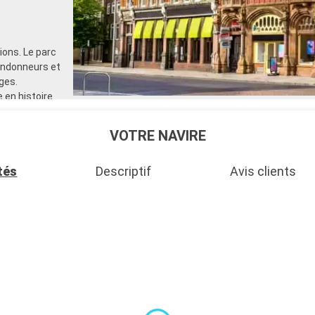
ons. Le parc
randonneurs et
ges.
 en histoire.
de voile et
 également
VOTRE NAVIRE
tés
Descriptif
Avis clients