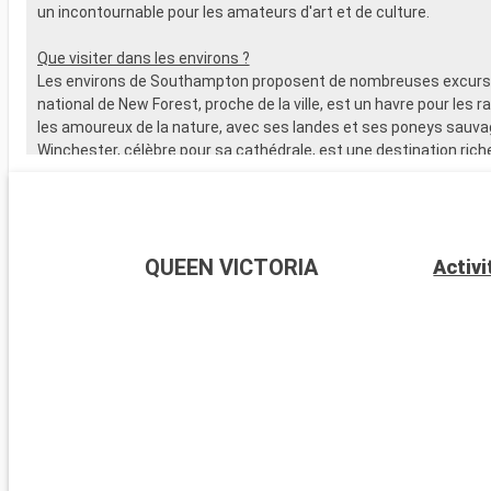
un incontournable pour les amateurs d'art et de culture.
Que visiter dans les environs ?
Les environs de Southampton proposent de nombreuses excursi
national de New Forest, proche de la ville, est un havre pour les 
les amoureux de la nature, avec ses landes et ses poneys sauva
Winchester, célèbre pour sa cathédrale, est une destination riche
L'île de Wight, accessible en ferry, est parfaite pour les amateurs 
offre de magnifiques plages. Les passionnés d'histoire peuvent
visiter Stonehenge, à moins d'une heure de route.
QUEEN VICTORIA
Activi