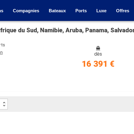
ns
Compagnies
Bateaux
Ports
Luxe
Offres
rts
on
dès
16 391 €