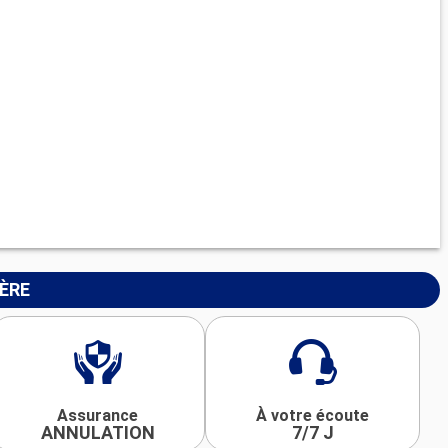
IÈRE
Assurance
À votre écoute
ANNULATION
7/7 J