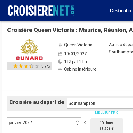
Destinatio
Voir les 113 autres photos
Autres dépa
Queen Victoria
Southampt
10/01/2027
112 j / 111 n
3.7/5
Cabine Intérieure
Croisière au départ de
Southampton
MEILLEUR PRIX
janvier 2027
10 Janv.
16 391 €