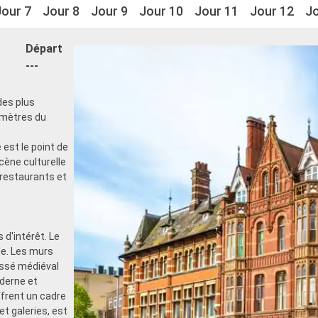
Jour 7
Jour 8
Jour 9
Jour 10
Jour 11
Jour 12
Jo
Départ
---
des plus
omètres du
e
est le point de
scène culturelle
restaurants et
 d'intérêt. Le
lle. Les murs
assé médiéval
derne et
rent un cadre
et galeries, est