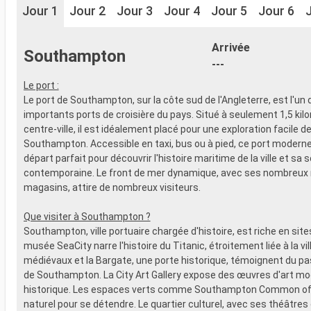
Jour 1
Jour 2
Jour 3
Jour 4
Jour 5
Jour 6
Arrivée
Southampton
---
Le port :
Le port de Southampton, sur la côte sud de l'Angleterre, est l'un 
importants ports de croisière du pays. Situé à seulement 1,5 kil
centre-ville, il est idéalement placé pour une exploration facile d
Southampton. Accessible en taxi, bus ou à pied, ce port moderne 
départ parfait pour découvrir l'histoire maritime de la ville et sa 
contemporaine. Le front de mer dynamique, avec ses nombreux 
magasins, attire de nombreux visiteurs.
Que visiter à Southampton ?
Southampton, ville portuaire chargée d'histoire, est riche en sites
musée SeaCity narre l'histoire du Titanic, étroitement liée à la vi
médiévaux et la Bargate, une porte historique, témoignent du p
de Southampton. La City Art Gallery expose des œuvres d'art mo
historique. Les espaces verts comme Southampton Common off
naturel pour se détendre. Le quartier culturel, avec ses théâtres 