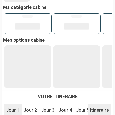
Ma catégorie cabine
Mes options cabine
VOTRE ITINÉRAIRE
Jour 1
Jour 2
Jour 3
Jour 4
Jour 5
Itinéraire
Jour 6