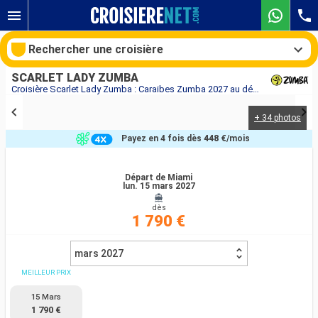
Rechercher une croisière
SCARLET LADY ZUMBA
Croisière Scarlet Lady Zumba : Caraibes Zumba 2027 au départ de Miami
+ 34 photos
Nos destinations
Payez en 4 fois dès
448 €
/mois
Mois de départ
Départ de Miami
lun. 15 mars 2027
Ports
Compagnies
dès
1 790 €
Rechercher
mars 2027
MEILLEUR PRIX
15 Mars
1 790 €