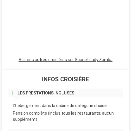
couchers de soleil magnifiques. Les Bahamas, à proximité en
bateau, sont un paradis avec leurs plages de sable blanc. Pour
les plongeurs, les récifs coralliens de Key Largo offrent une
expérience sous-marine inoubliable. Ces destinations autour
de Miami révèlent la beauté naturelle et la diversité culturelle
de la région.
Voir nos autres croisières sur Scarlet Lady Zumba
INFOS CROISIÈRE
LES PRESTATIONS INCLUSES
L’hébergement dans la cabine de catégorie choisie
Pension complète (inclus tous les restaurants; aucun
supplément)