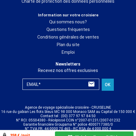
Charte de protection des données personnelles
Information sur votre croisiere
Qui sommes nous?
Questions fréquentes
Conditions générales de ventes
Plan du site
Emploi
Newsletters
Recevez nos offres exclusives
EMAIL*
OK
Agence de voyage spécialisée croisière - CRUISELINE
16 rue du gabian Les flots bleus MC 98 000 Monaco SAM au Capital de 150 000 €
Contact tel : (00) 377 97 97 84 50
N° RCI: 05S04380 - Récépissé CCIN n°2007-01231/2007-01232
Garantie financière Groupama N° police 4000717380/0
N° TVA FR. 44 0000 70 465 - RC RSA de 4 000 000 €
© CRUISELINE 2026 - all rights reserved
358 € /nuit