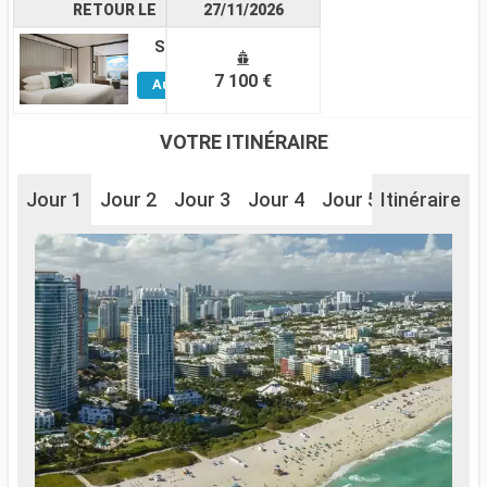
RETOUR LE
27/11/2026
Suite
Voir
7 100 €
Autres
Cabines
VOTRE ITINÉRAIRE
Jour 1
Jour 2
Jour 3
Jour 4
Jour 5
Itinéraire
Jour 6
J