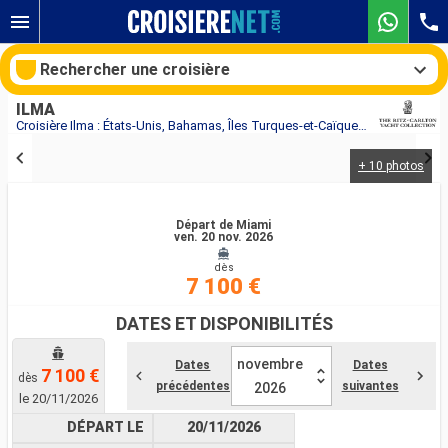
Rechercher une croisière
ILMA
Croisière Ilma : États-Unis, Bahamas, Îles Turques-et-Caïques, République Dominicaine, Porto Rico au départ de Miami
+ 10 photos
Nos destinations
Mois de départ
Départ de Miami
ven. 20 nov. 2026
dès
Ports
Compagnies
7 100 €
Rechercher
DATES ET DISPONIBILITÉS
novembre
Dates
Dates
7 100 €
dès
précédentes
suivantes
2026
le 20/11/2026
DÉPART LE
20/11/2026