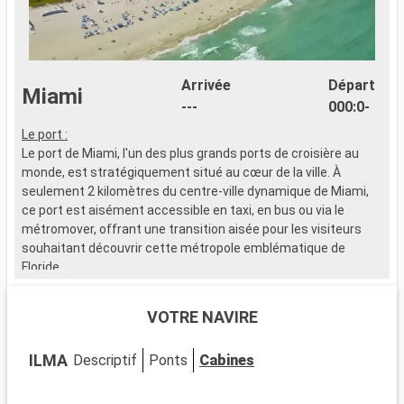
Arrivée
Départ
Miami
---
000:0-
Le port :
D
Le port de Miami, l'un des plus grands ports de croisière au
l
monde, est stratégiquement situé au cœur de la ville. À
g
seulement 2 kilomètres du centre-ville dynamique de Miami,
o
ce port est aisément accessible en taxi, en bus ou via le
c
métromover, offrant une transition aisée pour les visiteurs
l
souhaitant découvrir cette métropole emblématique de
s
Floride.
s
p
Que visiter à Miami ?
n
VOTRE NAVIRE
Miami est un mélange vibrant de cultures, d'art et de plages.
r
Découvrez le quartier artistique de Wynwood, célèbre pour ses
s
ILMA
Descriptif
Ponts
Cabines
fresques murales et ses galeries avant-gardistes. Le quartier
m
historique Art Déco de South Beach vous transporte dans les
l
années 1930 avec ses bâtiments colorés et son ambiance
d