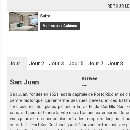
RETOUR LE
Suite
Voir Autres Cabines
Jour 1
Jour 2
Jour 3
Jour 5
Jour 7
Jour 8
Arrivée
San Juan
---
San Juan, fondée en 1521, est la capitale de Porto Rico et se di
centre historique qui renferme des rues pavées et des bâtim
très colorés. Sur place, partez à la visite du Castillo San F
construit pour défendre la ville des attaques extérieures. Duran
vous pourrez marcher au plus près des remparts donjons et a
secrets. Le Fort San Cristobal quant à lui, vous offrira une vue