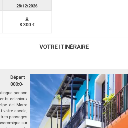
28/12/2026
8 300 €
VOTRE ITINÉRAIRE
Départ
000:0-
stingue par son
ents coloniaux
elipe del Morro
t votre escale,
utres passages
 panoramique sur