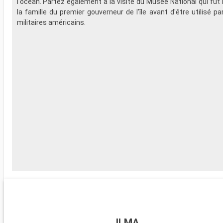
l'océan. Partez également à la visite du Musée National qui fut 
la famille du premier gouverneur de l'île avant d'être utilisé pa
militaires américains.
ILMA