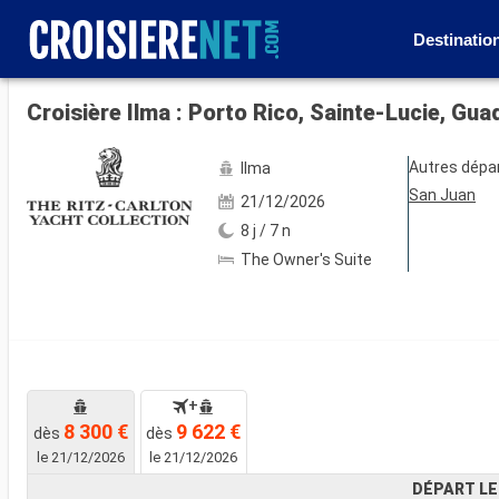
Destinatio
Voir les 10 autres photos
Croisière Ilma : Porto Rico, Sainte-Lucie, Gu
Autres dépa
Ilma
San Juan
21/12/2026
8 j / 7 n
The Owner's Suite
+
8 300 €
9 622 €
dès
dès
le 21/12/2026
le 21/12/2026
DÉPART LE