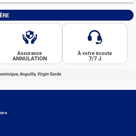
IÈRE
Assurance
À votre écoute
ANNULATION
7/7 J
Dominique, Anguilla, Virgin Gorda
iere