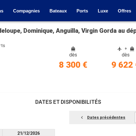
ns
Compagnies
Bateaux
Ports
Luxe
Offres
adeloupe, Dominique, Anguilla, Virgin Gorda au dé
rts
+
dès
dès
8 300 €
9 622 
DATES ET DISPONIBILITÉS
Dates précédentes
21/12/2026