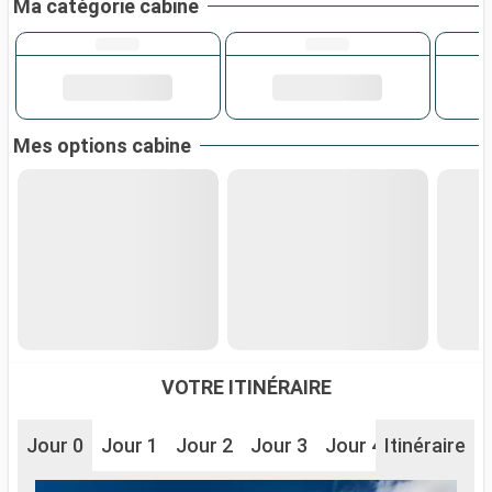
Ma catégorie cabine
Mes options cabine
VOTRE ITINÉRAIRE
Jour 0
Jour 1
Jour 2
Jour 3
Jour 4
Itinéraire
Jour 5
J