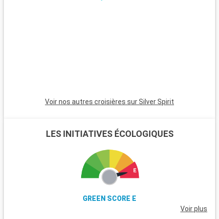
Bequia - ST. Vincent
09:00
18:00
Bequia, la ville de Port Elizabeth, lovée au creux d'une anse
naturelle, est le lieu de rencontre des marins du monde entier.
Son ravissant front de mer vous invite à une promenade
romantique. Avec un peu de chance, vous apercevrez des
tortues et diverses espèces d'oiseaux tropicaux.
Arrivée
Départ
Castries
08:00
18:00
Voir nos autres croisières sur Silver Spirit
Castries est la capitale de Sainte Lucie. Située dans l'archipel
des Petites Antilles (West Indies), elle est la voisine de la
Martinique et de Saint-Vincent. Les premiers habitants de
LES INITIATIVES ÉCOLOGIQUES
Sainte-Lucie ont été les indiens Arawak arrivés probablement
vers l'an 200 afin d'échapper à leurs ennemis les indiens
Caribs. Son Climat est tropical, modéré par les alizés.
Température moyenne de 28 ° C.
Arrivée
Départ
Navigation
00:00
00:00
GREEN SCORE E
Voir plus
Arrivée
Départ
Kralendijk