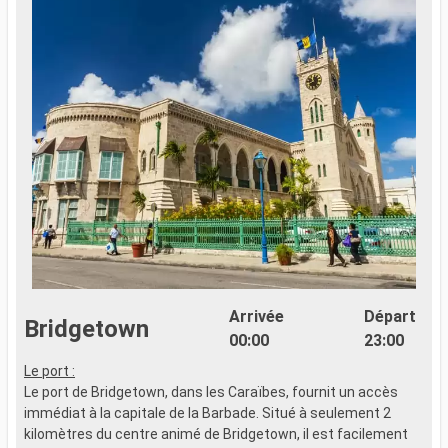
Arrivée
Départ
Bridgetown
00:00
23:00
Le port :
L
Le port de Bridgetown, dans les Caraïbes, fournit un accès
L
immédiat à la capitale de la Barbade. Situé à seulement 2
i
kilomètres du centre animé de Bridgetown, il est facilement
k