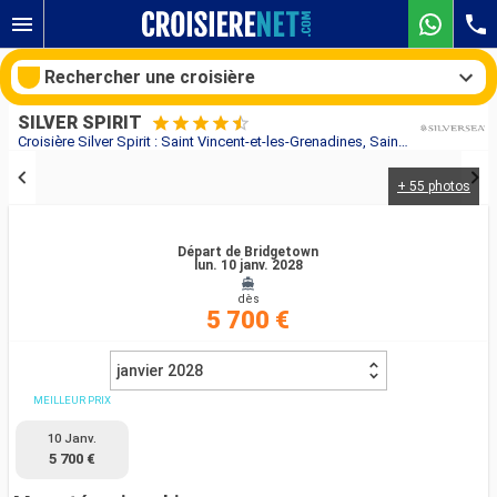
Rechercher une croisière
SILVER SPIRIT
Croisière Silver Spirit : Saint Vincent-et-les-Grenadines, Sainte-Lucie, Bonaire, Aruba, France, Antigua-et-Barbuda, Martinique, Grenade, Barbade au départ de Bridgetown
+ 55 photos
Nos destinations
Mois de départ
Départ de Bridgetown
lun. 10 janv. 2028
dès
Ports
Compagnies
5 700 €
Rechercher
janvier 2028
MEILLEUR PRIX
10 Janv.
5 700 €