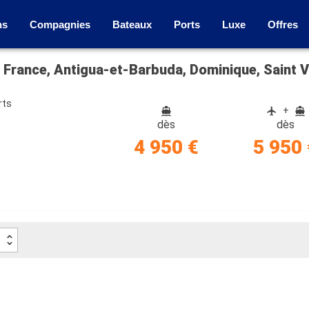
ns
Compagnies
Bateaux
Ports
Luxe
Offres
rts
+
dès
dès
4 950 €
5 950 