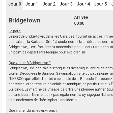
Jour 0
Jour 1
Jour 2
Jour 3
Jour 4
Jour 5
Arrivée
Bridgetown
00:00
Le port :
Le port de Bridgetown, dans les Caraïbes, fournit un accès imméd
capitale de la Barbade. Situé à seulement 2 kilomètres du centr
Bridgetown, il est facilement accessible par un court trajet en ta
un point de départ stratégique pour explorer l'île.
Que visiter à Bridgetown ?
Bridgetown, une capitale historique et dynamique, abrite de nom
visiter. Découvrez le Garrison Savannah, un site du patrimoine m
l'UNESCO, qui reflète l'histoire coloniale de la Barbade. Parcourez
apprécier l'architecture coloniale britannique, en particulier aux
Buildings. Le marché de Cheapside offre une plongée authentiqu
culture locale. Ne manquez pas également la synagogue Nidhe Isr
plus anciennes de l'hémisphère occidental.
Que visiter dans les environs ?