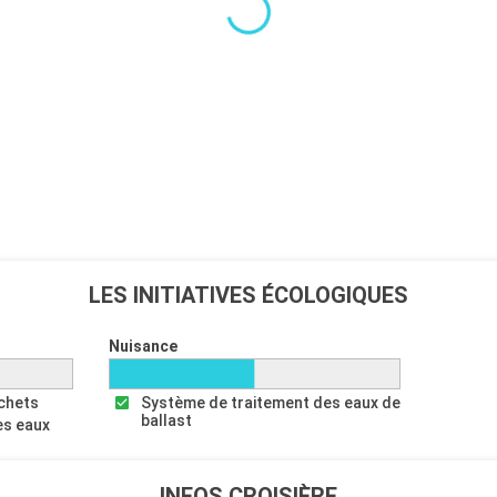
Départ
18:00
ée à Antigua.
nes et ses
urs, nageurs ou
s vous
 de cette
 paniers en
Départ
18:00
LES INITIATIVES ÉCOLOGIQUES
e l'archipel des
ose une grande
Nuisance
teurs.
échets
Système de traitement des eaux de
 votre
croisière
ballast
es eaux
urrez, dans un
our apprécier
 chaque bâtisse.
INFOS CROISIÈRE