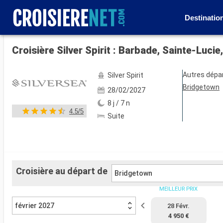
Destinatio
Voir les 55 autres photos
Autres dépa
Silver Spirit
Bridgetown
28/02/2027
8 j / 7 n
4.5/5
Suite
Croisière au départ de
Bridgetown
MEILLEUR PRIX
février 2027
28 Févr.
4 950 €