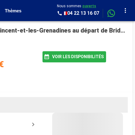
Nous sommes
ouverts
Thèmes
04 22 13 16 07
Croisière Silver Spirit : Barbade, Sainte-Lucie, France, Antigua-et-Barbuda, Dominique, Saint Vincent-et-les-Grenadines au départ de Bridgetown
VOIR LES DISPONIBILITÉS
€