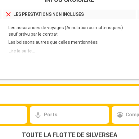
agasins locaux,
istorique de la
x Marché et son
LES PRESTATIONS NON INCLUSES
édrale Our Lady
n botanique avec
Les assurances de voyages (Annulation ou multi-risques)
nes de la ville
sauf prévu par le contrat
Les boissons autres que celles mentionnées
Départ
Lire la suite...
18:00
le, est le lieu
e mer vous
s apercevrez
Ports
Comp
TOUTE LA FLOTTE DE SILVERSEA