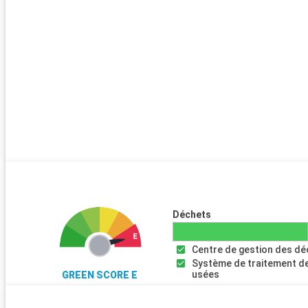
Arrivée
Saint Johns
08:00
Les habitants disent qu'il y a une plage pour chaque jour de l'ann
Ce petit paradis est mondialement connu pour ses eaux cristalli
plages de sable fin. C'est le lieu de rendez-vous idéal des plonge
véliplanchistes ! Si vous êtes amateurs d'histoire nautique, nou
conseillons de visiter le chantier naval de Nelson. Sinon, profitez
escale pour faire quelques emplettes : sauces épicées, poteries,
osier s\'offrent à vous sans complexe.
Arrivée
Roseau
08:00
Capitale de la Dominique, Roseau se situe au sud-ouest de l'île d
Caraïbes. Ville de pêhe et capitale colorée, Roseau prop
Déchets
richesse architecturale et de nombreuses activités pour les visi
Centre de gestion des d
Petite capitale colorée, la ville de Roseau vous offrira lors de
Système de traitement d
une grande variété de choses à voir et à découvrir. Vous po
usées
GREEN SCORE E
premier temps, vous balader dans les rues de la ville p
l'architecture créole et les couleurs vivantes et pétillantes de