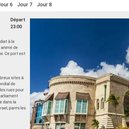
Jour 6
Jour 7
Jour 8
Départ
23:00
iat à la
e animé de
xi. Ce port est
breux sites à
ondial de
 les rues pour
 Parliament
e dans la
ael, parmi les