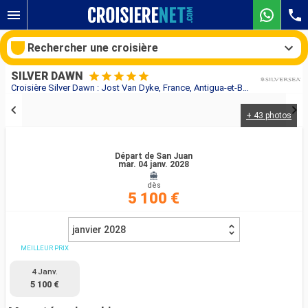
Rechercher une croisière
SILVER DAWN
Croisière Silver Dawn : Jost Van Dyke, France, Antigua-et-Barbuda, Martinique, Grenade, Bonaire, Aruba, Porto Rico au départ de San Juan
+ 43 photos
Nos destinations
Mois de départ
Départ de San Juan
mar. 04 janv. 2028
dès
Ports
Compagnies
5 100 €
Rechercher
janvier 2028
MEILLEUR PRIX
4 Janv.
5 100 €