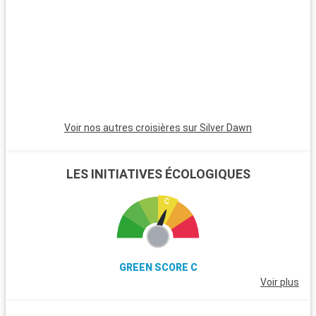
esthétiquement généreuse de l'érosion marine. On se rend
compte de la perfection des formes depuis les hauteurs du
Fort Gustav ou depuis Pain de Sucre.
Arrivée
Départ
St Kitts
08:00
17:00
Faisant partie des Petites Antilles dans les Caraïbes, St Kitts
et Nevis sont des îles paradisiaques comptant de
nombreuses richesses culturelles et naturelles. Le port de
Voir nos autres croisières sur Silver Dawn
Basseterre dispose d'infrastructures modernes et accueille
les navires de plaisance faisant escale dans la région. Une
croisiere St Kitts est une invitation à vivre des vacances
LES INITIATIVES ÉCOLOGIQUES
animées. Sa nature luxuriante constitue le premier atout de la
région. En effet, les habitants ont su préserver l'écosystème
malgré l'augmentation du nombre de visiteurs. Nombreuses
sont les activités possibles lors des croisieres St Kitts. Une
excursion en bateau autour des îles permet d'en apprécier
toutes les facettes. Les amateurs de sport n'hésitent pas à
GREEN SCORE C
faire de la plongée sous-marine pour admirer la beauté et la
Voir plus
diversité des fonds marins de l'archipel. Les promenades au
coeur de la nature ravissent les voyageurs en quête de
quiétude. Enfin, les aventuriers se laisseront tenter par des