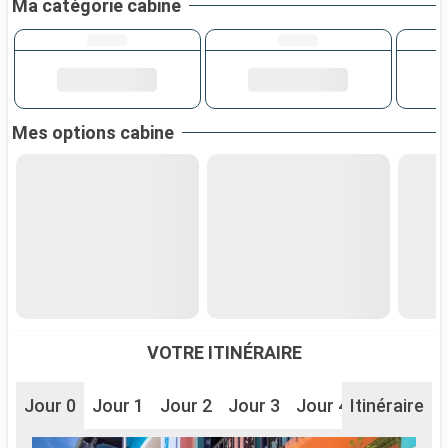
Ma catégorie cabine
Mes options cabine
VOTRE ITINÉRAIRE
Jour 0
Jour 1
Jour 2
Jour 3
Jour 4
Itinéraire
Jour 5
J