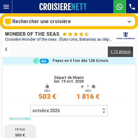
Rechercher une croisière
WONDER OF THE SEAS
Croisière Wonder of the seas : États-Unis, Bahamas au départ de Miami
+ 72 photos
Nos destinations
Payez en 4 fois dès
126 €
/mois
Mois de départ
Départ de Miami
lun. 19 oct. 2026
Ports
Compagnies
+
dès
dès
503 €
1 816 €
Rechercher
octobre 2026
MEILLEUR PRIX
19 Oct.
503 €