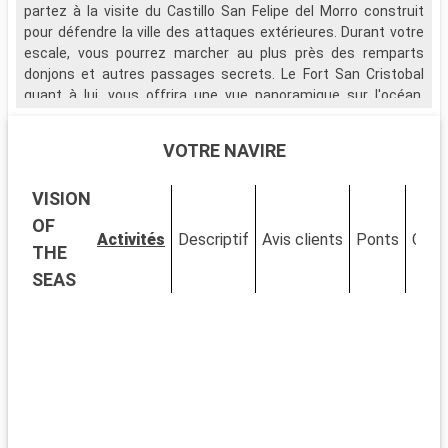
partez à la visite du Castillo San Felipe del Morro construit
pour défendre la ville des attaques extérieures. Durant votre
escale, vous pourrez marcher au plus près des remparts
donjons et autres passages secrets. Le Fort San Cristobal
quant à lui, vous offrira une vue panoramique sur l'océan.
Partez également à la visite du Musée National qui fut la
résidence de la famille du premier gouverneur de l'île avant
VOTRE NAVIRE
d'être utilisé par les dirigeants militaires américains.
VISION
OF
Activités
Descriptif
Avis clients
Ponts
Cabi
THE
SEAS