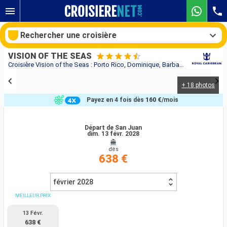
Rechercher une croisière
VISION OF THE SEAS
Croisière Vision of the Seas : Porto Rico, Dominique, Barbade, Saint Vincent-et-les-Grenadines, Antigua-et-Barbuda, États-Unis au départ de San Juan
+ 18 photos
Nos destinations
Payez en 4 fois dès
160 €
/mois
Mois de départ
Départ de San Juan
dim. 13 févr. 2028
Ports
Compagnies
dès
638 €
Rechercher
février 2028
MEILLEUR PRIX
13 Févr.
638 €