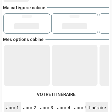
Ma catégorie cabine
Mes options cabine
VOTRE ITINÉRAIRE
Jour 1
Jour 2
Jour 3
Jour 4
Jour 5
Itinéraire
Jour 6
J