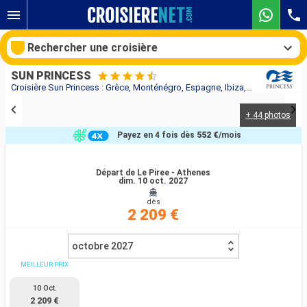
Rechercher une croisière
SUN PRINCESS
Croisière Sun Princess : Grèce, Monténégro, Espagne, Ibiza, France, Italie au départ de Le Piree - Athenes
+ 44 photos
Nos destinations
Payez en 4 fois dès
552 €
/mois
Mois de départ
Départ de Le Piree - Athenes
dim. 10 oct. 2027
Ports
Compagnies
dès
2 209 €
Rechercher
octobre 2027
MEILLEUR PRIX
10 Oct.
2 209 €