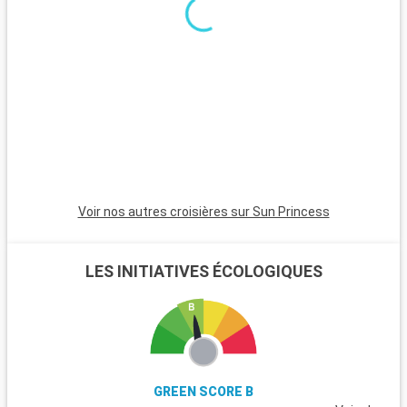
le Pirée, séduit par ses plages tranquilles, son temple d'Aphaïa
p
et ses marchés traditionnels.
e
K
d
i
u
Voir nos autres croisières sur Sun Princess
LES INITIATIVES ÉCOLOGIQUES
GREEN SCORE B