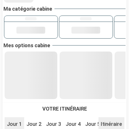
Ma catégorie cabine
Mes options cabine
VOTRE ITINÉRAIRE
Jour 1
Jour 2
Jour 3
Jour 4
Jour 5
Itinéraire
Jour 6
J