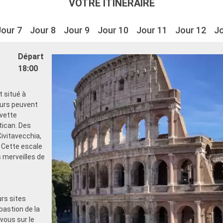
VOTRE ITINÉRAIRE
Jour 7
Jour 8
Jour 9
Jour 10
Jour 11
Jour 12
Jo
Départ
18:00
t situé à
eurs peuvent
avette
tican. Des
ivitavecchia,
 Cette escale
s merveilles de
urs sites
bastion de la
vous sur le