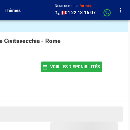
Nous sommes
fermés
Thèmes
04 22 13 16 07
de Civitavecchia - Rome
VOIR LES DISPONIBILITÉS