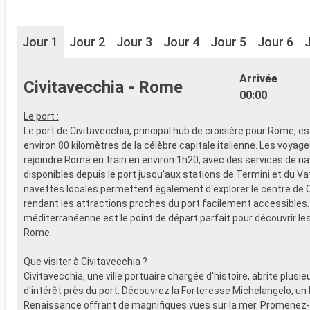
Jour 1
Jour 2
Jour 3
Jour 4
Jour 5
Jour 6
Arrivée
Civitavecchia - Rome
00:00
Le port :
Le port de Civitavecchia, principal hub de croisière pour Rome, es
environ 80 kilomètres de la célèbre capitale italienne. Les voyag
rejoindre Rome en train en environ 1h20, avec des services de n
disponibles depuis le port jusqu'aux stations de Termini et du Va
navettes locales permettent également d'explorer le centre de C
rendant les attractions proches du port facilement accessibles.
méditerranéenne est le point de départ parfait pour découvrir le
Rome.
Que visiter à Civitavecchia ?
Civitavecchia, une ville portuaire chargée d'histoire, abrite plusie
d'intérêt près du port. Découvrez la Forteresse Michelangelo, un 
Renaissance offrant de magnifiques vues sur la mer. Promenez-