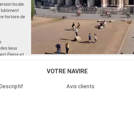
rsion locale.
n bâtiment
he histoire de
e
 des lieux
int-Pierre et
nez dans le
um romain. Au-
VOTRE NAVIRE
 des
ses tombes
Descriptif
Avis clients
rnese à
xemple de