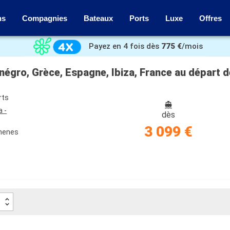
ns
Compagnies
Bateaux
Ports
Luxe
Offres
Payez en 4 fois dès
775 €
/mois
ténégro, Grèce, Espagne, Ibiza, France au départ 
rts
a -
dès
3 099 €
thenes