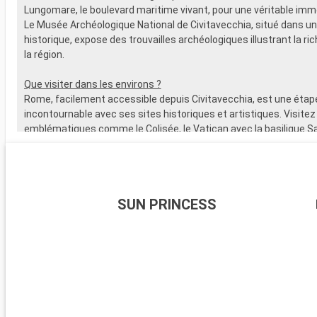
Lungomare, le boulevard maritime vivant, pour une véritable imme
Le Musée Archéologique National de Civitavecchia, situé dans u
historique, expose des trouvailles archéologiques illustrant la ric
la région.
Que visiter dans les environs ?
Rome, facilement accessible depuis Civitavecchia, est une étap
incontournable avec ses sites historiques et artistiques. Visitez
emblématiques comme le Colisée, le Vatican avec la basilique Sa
les musées du Vatican, abritant la fameuse Chapelle Sixtine. Flâ
quartier pittoresque du Trastevere et explorez les ruines du For
delà de Rome, les alentours de Civitavecchia offrent également
destinations captivantes, à l'instar de Tarquinia, connue pour 
SUN PRINCESS
étrusques et son musée archéologique. Les jardins de la Villa Fa
Caprarola, un joyau de la Renaissance, présentent un superbe e
jardins italiens typiques.