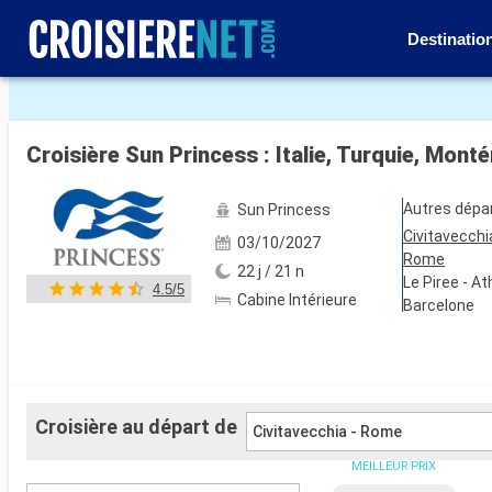
Destinatio
Voir les 44 autres photos
Croisière Sun Princess : Italie, Turquie, Mon
Autres dépa
Sun Princess
Civitavecchi
03/10/2027
Rome
22 j / 21 n
Le Piree - A
4.5/5
Cabine Intérieure
Barcelone
Croisière au départ de
Civitavecchia - Rome
MEILLEUR PRIX