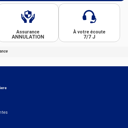
Assurance
À votre écoute
ANNULATION
7/7 J
rance
iere
ntes