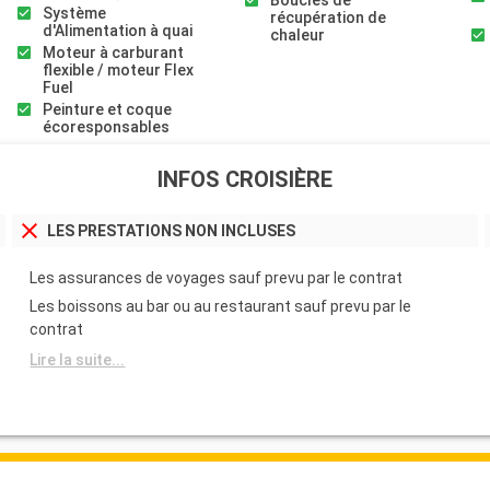
Boucles de
Système
récupération de
d'Alimentation à quai
chaleur
Moteur à carburant
flexible / moteur Flex
Fuel
Peinture et coque
écoresponsables
INFOS CROISIÈRE
LES PRESTATIONS NON INCLUSES
Les assurances de voyages sauf prevu par le contrat
Les boissons au bar ou au restaurant sauf prevu par le
contrat
Lire la suite...