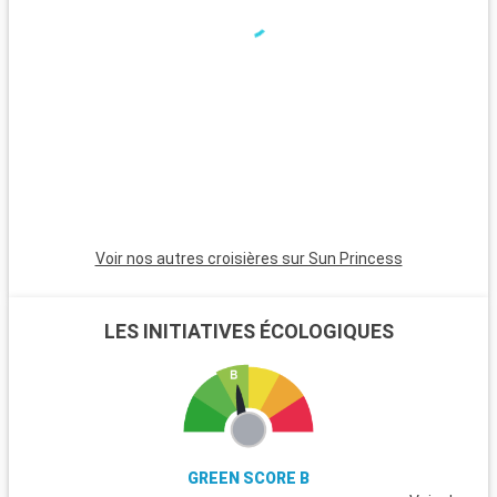
le Pirée, séduit par ses plages tranquilles, son temple d'Aphaïa
p
et ses marchés traditionnels.
v
i
d
Voir nos autres croisières sur Sun Princess
LES INITIATIVES ÉCOLOGIQUES
GREEN SCORE B