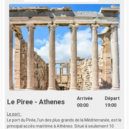
Arrivée
Départ
Le Piree - Athenes
00:00
19:00
Le port :
L
Le port du Pirée, l'un des plus grands de la Méditerranée, est le
S
principal accès maritime à Athènes. Situé à seulement 10
e