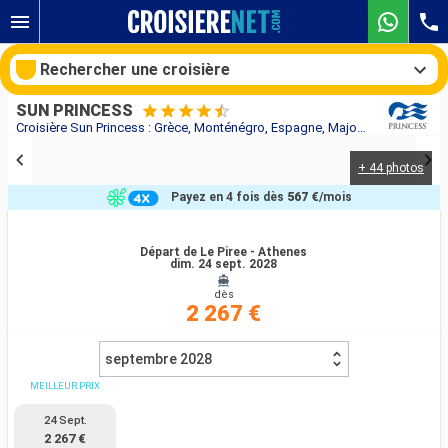
Rechercher une croisière
SUN PRINCESS
Croisière Sun Princess : Grèce, Monténégro, Espagne, Majorque, France, Italie au départ de Le Piree - Athenes
+ 44 photos
Nos destinations
Payez en 4 fois dès
567 €
/mois
Mois de départ
Départ de Le Piree - Athenes
dim. 24 sept. 2028
Ports
Compagnies
dès
2 267 €
Rechercher
septembre 2028
MEILLEUR PRIX
24 Sept.
2 267 €