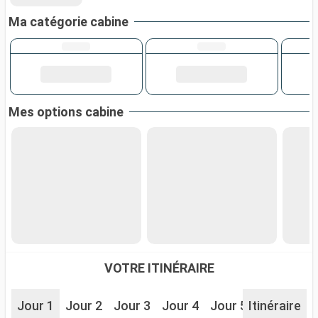
Ma catégorie cabine
Mes options cabine
VOTRE ITINÉRAIRE
Jour 1
Jour 2
Jour 3
Jour 4
Jour 5
Itinéraire
Jour 6
J