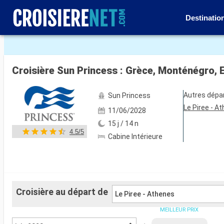
Destinatio
Voir les 44 autres photos
Croisière Sun Princess : Grèce, Monténégro, E
Autres dépa
Sun Princess
Le Piree - A
11/06/2028
15 j / 14 n
4.5/5
Cabine Intérieure
Croisière au départ de
Le Piree - Athenes
MEILLEUR PRIX