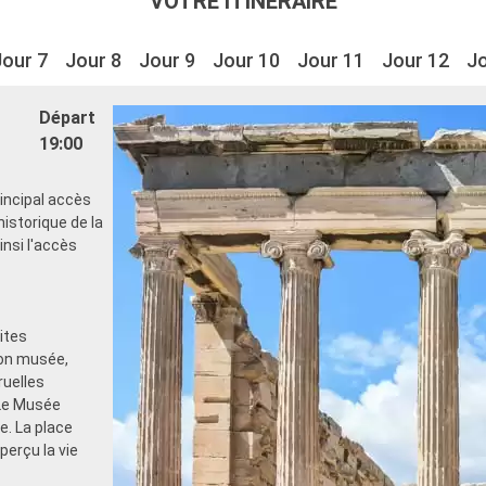
VOTRE ITINÉRAIRE
Jour 7
Jour 8
Jour 9
Jour 10
Jour 11
Jour 12
Jo
Départ
19:00
rincipal accès
istorique de la
ainsi l'accès
ites
son musée,
ruelles
 Le Musée
e. La place
perçu la vie