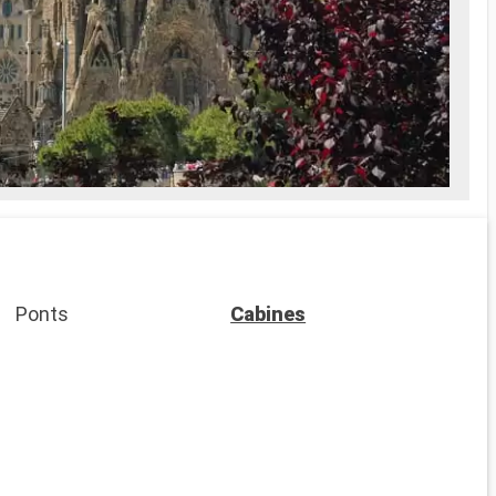
arge
dans
Cala 
Ponts
Cabines