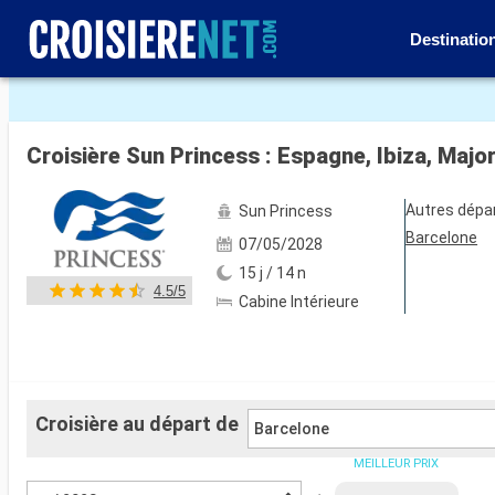
Destinatio
Voir les 44 autres photos
Croisière Sun Princess : Espagne, Ibiza, Major
Autres dépa
Sun Princess
Barcelone
07/05/2028
15 j / 14 n
4.5/5
Cabine Intérieure
Croisière au départ de
Barcelone
MEILLEUR PRIX