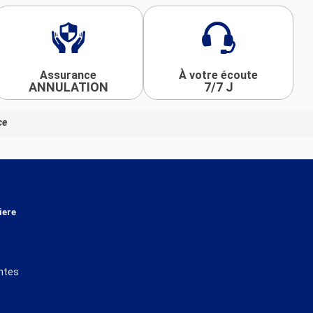
Assurance
À votre écoute
ANNULATION
7/7 J
ce
iere
ntes