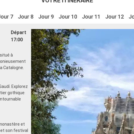
VOTRE ITINÉRAIRE
Jour 7
Jour 8
Jour 9
Jour 10
Jour 11
Jour 12
Jo
Départ
17:00
situé à
rmonieusement
 la Catalogne.
Gaudí. Explorez
rtier gothique
ontournable
monastère et
et son festival