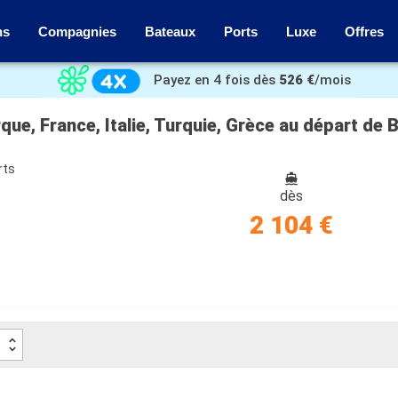
ns
Compagnies
Bateaux
Ports
Luxe
Offres
Payez en 4 fois dès
526 €
/mois
que, France, Italie, Turquie, Grèce au départ de 
rts
dès
2 104 €