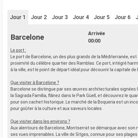
Jour 1
Jour 2
Jour 3
Jour 4
Jour 5
Jour 6
Arrivée
Barcelone
00:00
Le port :
Le port de Barcelone, un des plus grands de la Méditerranée, est 
proximité du célèbre quartier des Ramblas. Ce port, intégré ha
à la ville, est le point de départ idéal pour découvrir la capitale de
Que visiter à Barcelone ?
Barcelone se distingue par ses œuvres architecturales signées 
la Sagrada Família, flânez dans le Park Güell, et découvrez le qua
pour son cachet historique. Le marché de la Boqueria est un inc
pour goûter à la culture et aux saveurs locales.
Que visiter dans les environs ?
Aux alentours de Barcelone, Montserrat se démarque avec son 
ses vues imprenables. La ville de Sitges, connue pour ses plages 