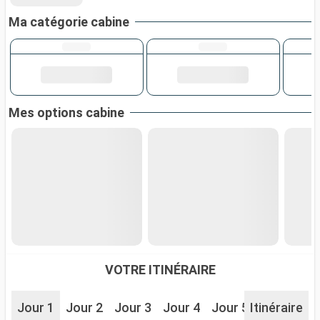
Ma catégorie cabine
Mes options cabine
VOTRE ITINÉRAIRE
Jour 1
Jour 2
Jour 3
Jour 4
Jour 5
Itinéraire
Jour 6
J