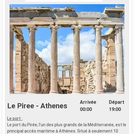
Arrivée
Départ
Le Piree - Athenes
00:00
19:00
Le port :
L
Le port du Pirée, l'un des plus grands de la Méditerranée, est le
S
principal accès maritime à Athènes. Situé à seulement 10
e