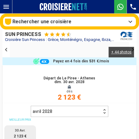
Rechercher une croisière
SUN PRINCESS
Croisière Sun Princess : Grèce, Monténégro, Espagne, Ibiza, Majorque, France, Italie au départ de Le Piree - Athenes
+ 44 photos
Nos destinations
Payez en 4 fois dès
531 €
/mois
Mois de départ
Départ de Le Piree - Athenes
dim. 30 avr. 2028
Ports
Compagnies
dès
2 123 €
Rechercher
avril 2028
MEILLEUR PRIX
30 Avr.
2 123 €