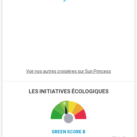
le Pirée, séduit par ses plages tranquilles, son temple d'Aphaïa
p
et ses marchés traditionnels.
v
i
d
Voir nos autres croisières sur Sun Princess
LES INITIATIVES ÉCOLOGIQUES
GREEN SCORE B