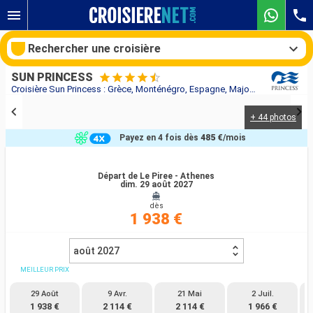
Rechercher une croisière
SUN PRINCESS
Croisière Sun Princess : Grèce, Monténégro, Espagne, Majorque, Italie, France au départ de Le Piree - Athenes
+ 44 photos
Nos destinations
Payez en 4 fois dès
485 €
/mois
Mois de départ
Départ de Le Piree - Athenes
dim. 29 août 2027
Ports
Compagnies
dès
1 938 €
Rechercher
août 2027
MEILLEUR PRIX
29 Août
9 Avr.
21 Mai
2 Juil.
1 938 €
2 114 €
2 114 €
1 966 €