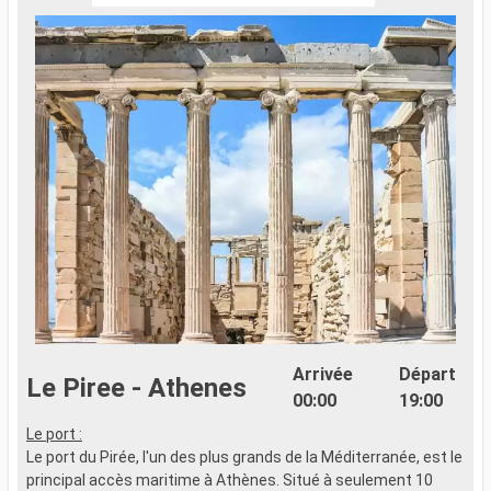
Arrivée
Départ
Le Piree - Athenes
00:00
19:00
Le port :
L
Le port du Pirée, l'un des plus grands de la Méditerranée, est le
S
principal accès maritime à Athènes. Situé à seulement 10
e