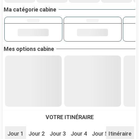
Ma catégorie cabine
Mes options cabine
VOTRE ITINÉRAIRE
Jour 1
Jour 2
Jour 3
Jour 4
Jour 5
Itinéraire
Jour 6
J