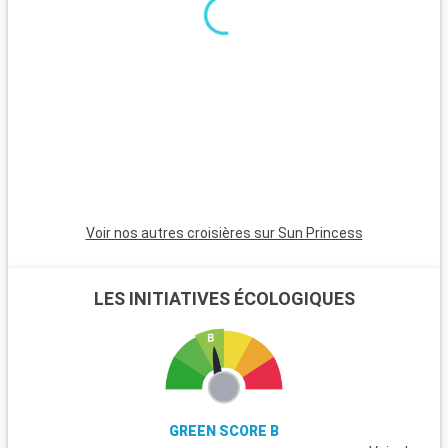
le Pirée, séduit par ses plages tranquilles, son temple d'Aphaïa
p
et ses marchés traditionnels.
v
i
d
Voir nos autres croisières sur Sun Princess
LES INITIATIVES ÉCOLOGIQUES
GREEN SCORE B