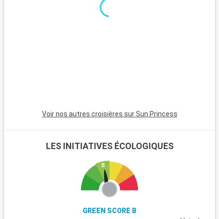
le Pirée, séduit par ses plages tranquilles, son temple d'Aphaïa
e
et ses marchés traditionnels.
p
l
v
d
h
Voir nos autres croisières sur Sun Princess
LES INITIATIVES ÉCOLOGIQUES
GREEN SCORE B