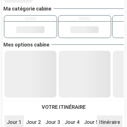
Ma catégorie cabine
Mes options cabine
VOTRE ITINÉRAIRE
Jour 1
Jour 2
Jour 3
Jour 4
Jour 5
Itinéraire
Jour 6
J