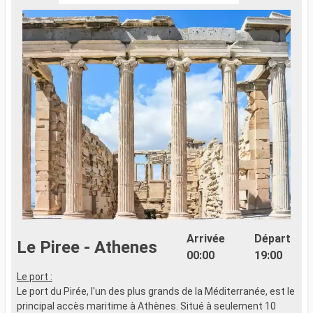
Arrivée
Départ
Le Piree - Athenes
00:00
19:00
Le port :
L
Le port du Pirée, l'un des plus grands de la Méditerranée, est le
L
principal accès maritime à Athènes. Situé à seulement 10
G