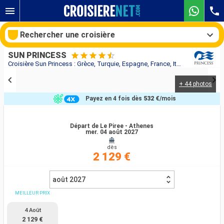
Rechercher une croisière
SUN PRINCESS
Croisière Sun Princess : Grèce, Turquie, Espagne, France, Italie au départ de Le Piree - Athenes
+ 44 photos
Nos destinations
Payez en 4 fois dès
532 €
/mois
Mois de départ
Départ de Le Piree - Athenes
mer. 04 août 2027
Ports
Compagnies
dès
2 129 €
Rechercher
août 2027
MEILLEUR PRIX
4 Août
2 129 €