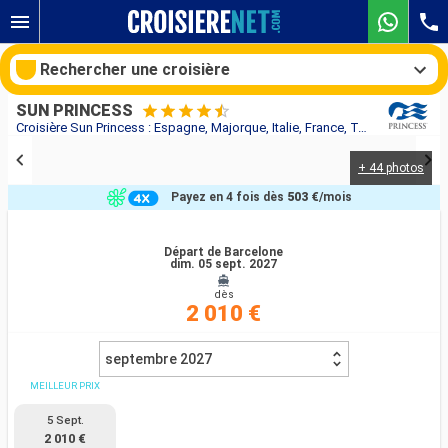
Rechercher une croisière
SUN PRINCESS
Croisière Sun Princess : Espagne, Majorque, Italie, France, Turquie, Grèce au départ de Barcelone
+ 44 photos
Nos destinations
Payez en 4 fois dès
503 €
/mois
Mois de départ
Départ de Barcelone
dim. 05 sept. 2027
Ports
Compagnies
dès
2 010 €
Rechercher
septembre 2027
MEILLEUR PRIX
5 Sept.
2 010 €