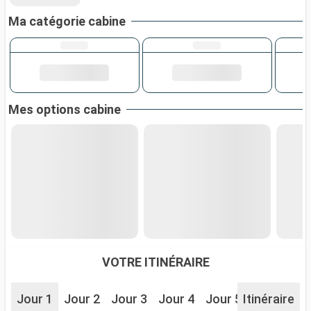
Ma catégorie cabine
Mes options cabine
VOTRE ITINÉRAIRE
Jour 1
Jour 2
Jour 3
Jour 4
Jour 5
Itinéraire
Jour 6
J